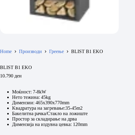
Home
Производи
Греење
BLIST B1 EKO
BLIST B1 EKO
10.790
ден
Моќност: 7-8kW
Нето тежина: 45kg
Димензии: 465x390x770mm
Kвадратура на загревање:35-45m2
Бакелитна рачка/Стакло на ложиште
Простор за складирање на дрва
Димензија на издувна цевка: 120mm