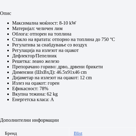
Опис
Максимална моќност: 8-10 kW
Материјал: челичен лим
Облога: отпорен на топлина
Стакло на вратата: отпорно на топлина до 750 °C
Регулатива за снабдување со воздух
Регулација на излезот на оџакот
Дефлектор/Пепелник
Решетка: леано железо
Препорачано гориво: дрво, дрвени брикети
Димензии (ШхВхД): 46.5х91х46 cm
Дијаметар на излезот на оџакот: 12 cm
Излез на оџакот: горен
Ефикасност: 78%
Вкупна тежина: 62 kg
Енергетска класа: А
Дополнителни информации
Бренд
Blist