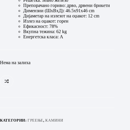
Решетка: леано железо
Препорачано гориво: дрво, дрвени брикети
Димензии (ШхВхД): 46.5х91х46 cm
Дијаметар на излезот на оџакот: 12 cm
Излез на оџакот: горен
Ефикасност: 78%
Вкупна тежина: 62 kg
Енергетска класа: А
Нема на залиха
КАТЕГОРИИ:
ГРЕЕЊЕ
,
КАМИНИ