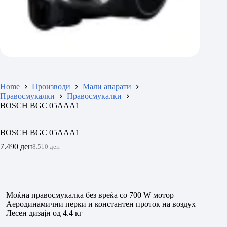
Home
Производи
Мали апарати
Правосмукалки
Правосмукалки
BOSCH BGC 05AAA1
BOSCH BGC 05AAA1
7.490
ден
8.510
ден
Original
Current
price
price
was:
is:
8.510 ден.
7.490 ден.
– Моќна правосмукалка без вреќа со 700 W мотор
– Аеродинамични перки и константен проток на воздух
– Лесен дизајн од 4.4 кг