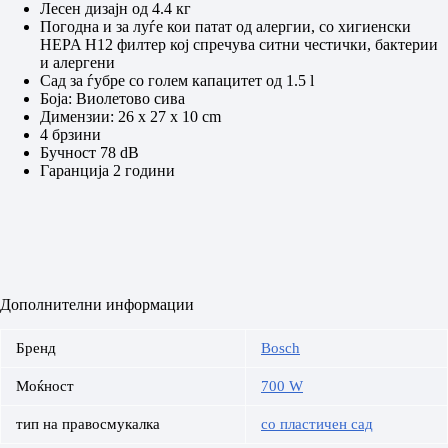
Лесен дизајн од 4.4 кг
Погодна и за луѓе кои патат од алергии, со хигиенски
HEPA H12 филтер кој спречува ситни честички, бактерии
и алергени
Сад за ѓубре со голем капацитет од 1.5 l
Боја: Виолетово сива
Димензии: ‎26 x 27 x 10 cm
4 брзини
Бучност ‎78 dB
Гаранција 2 години
Дополнителни информации
Бренд
Bosch
Моќност
700 W
тип на правосмукалка
со пластичен сад