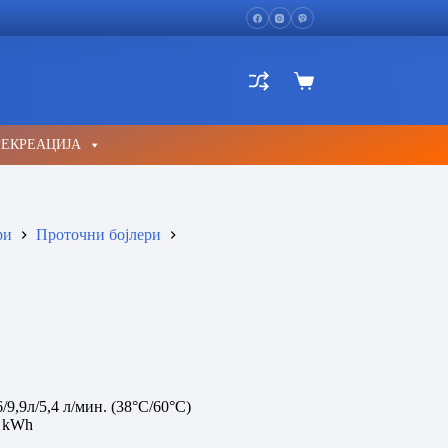
Shopping
cart
РЕКРЕАЦИЈА
ри
Проточни бојлери
/9,9л/5,4 л/мин. (38°C/60°C)
7 kWh