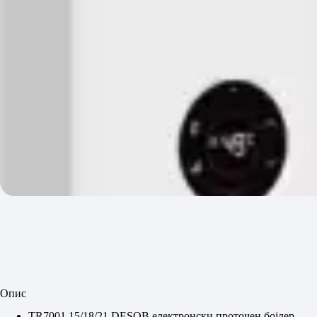
Опис
TR7001 15/18/21 DESOB електронски проточен бојлер