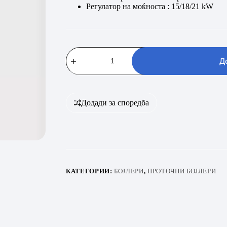
Регулатор на моќноста : 15/18/21 kW
BOSCH
TR7001
Д
15/18/21
DESOB
количина
Додади за споредба
КАТЕГОРИИ:
БОЈЛЕРИ
,
ПРОТОЧНИ БОЈЛЕРИ