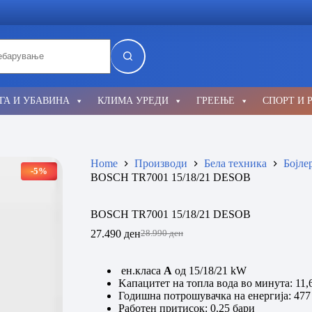
lts
ГА И УБАВИНА
КЛИМА УРЕДИ
ГРЕЕЊЕ
СПОРТ И 
Home
Производи
Бела техника
Бојле
-5%
BOSCH TR7001 15/18/21 DESOB
BOSCH TR7001 15/18/21 DESOB
27.490
ден
28.990
ден
Original
Current
price
price
was:
is:
ен.класа
А
од 15/18/21 kW
28.990 ден.
27.490 ден.
Kaпацитет на топла вода во минута: 11,6
Годишна потрошувачка на енергија: 47
Работен притисок: 0.25 бари