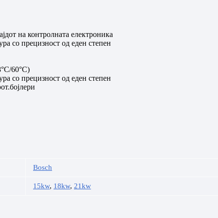
ајдот на контролната електроника
ура со прецизност од еден степен
8°C/60°C)
ура со прецизност од еден степен
от.бојлери
Bosch
15kw
,
18kw
,
21kw