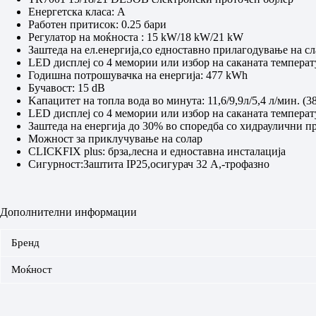
Енергетска класа: А
Работен притисок: 0.25 бари
Регулатор на моќноста : 15 kW/18 kW/21 kW
Заштеда на ел.енергија,со едноставно прилагодување на сл
LED дисплеј со 4 мемории или избор на саканата температ
Годишна потрошувачка на енергија: 477 kWh
Бучавост: 15 dB
Kaпацитет на топла вода во минута: 11,6/9,9л/5,4 л/мин. (3
LED дисплеј со 4 мемории или избор на саканата температ
Заштеда на енергија до 30% во споредба со хидраулични пр
Можност за приклучување на солар
CLICKFIX plus: брза,лесна и едноставна инсталација
Сигурност:Заштита IP25,осигурач 32 А,-трофазно
Дополнителни информации
Бренд
Моќност