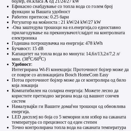
бојлер, ен.класа
А
од 21/24/27 kW
Ефикасно снабдување со топла вода со голем број
функции за Вашата удобност
Работен притисок: 0.25 бари
Регулатор на моќноста : 21 kW/24 kW/27 kW
-Ова
заштедува трошоци на ел.енергија
,
со
едноставно
прилагодување
на прекинувачот
/
слајдот на
контролната
електроника
Годишна потрошувачка на енергија: 478 kWh
Бучавост:
15 dB
Kaпацитет на топла вода во минута: 14
,6л/13,2л/7,2 л/
0
0
мин.
(38
С/60
С)
Удобност
:
Интегрирана Wi-Fi конекција: Проточниот бојлер може да
се поврзе со апликацијата Bosch HomeCom Easy
Потоа проточниот бојлер може да се контролира од било
која локација
Компатибилен на соларна енергија: Можете лесно да
користите претходно загреана вода од вашиот сончев
систем
Намалувајќи ги Вашите домаѓни трошоци од обновлива
енергија.
LED дисплеј во боја со 5 мемории или избор на саканата
температура со прецизност од еден степен
Точнo контролирана топла вода на саканата температура