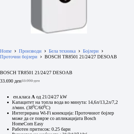
Home
Производи
Бела техника
Бојлери
Проточни бојлери
BOSCH TR8501 21/24/27 DESOAB
BOSCH TR8501 21/24/27 DESOAB
33.690
ден
33.990
ден
Original
Current
price
price
was:
is:
ен.класа
А
од 21/24/27 kW
33.990 ден.
33.690 ден.
Kaпацитет на топла вода во минута: 14
,6л/13,2л/7,2
0
0
л/мин.
(38
С/60
С)
Интегрирана Wi-Fi конекција: Проточниот бојлер
може да се поврзе со апликацијата Bosch
HomeCom Easy
Работен притисок: 0.25 бари