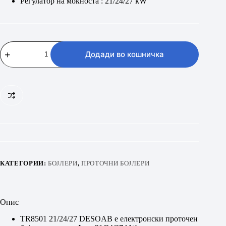
Регулатор на моќноста : 21/24/27 kW
BOSCH
TR8501
Додади во кошничка
21/24/27
DESOAB
количина
КАТЕГОРИИ:
БОЈЛЕРИ
,
ПРОТОЧНИ БОЈЛЕРИ
Опис
TR8501 21/24/27 DESOAB е електронски проточен