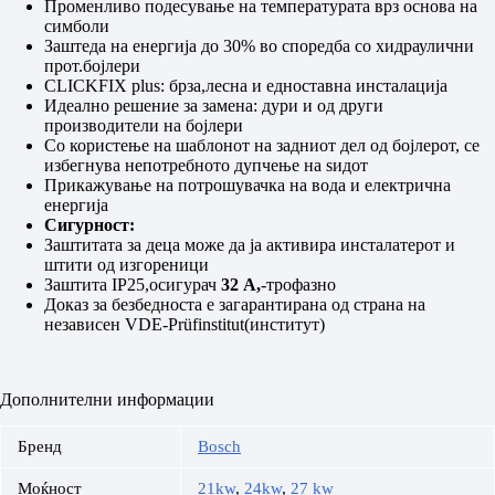
Променливо подесување на температурата врз основа на
симболи
Заштеда на енергија до 30% во споредба со хидраулични
прот.бојлери
CLICKFIX plus: брза,лесна и едноставна инсталација
Идеално решение за замена: дури и од други
производители на бојлери
Со користење на шаблонот на задниот дел од бојлерот, се
избегнува непотребното дупчење на ѕидот
Прикажување на потрошувачка на вода и електрична
енергија
Сигурност:
Заштитата за деца може да ја активира инсталатерот и
штити од изгореници
Заштита IP25,осигурач
32 А,
-трофазно
Доказ за безбедностa е загарантирана од страна на
независен VDE-Prüfinstitut(институт)
Дополнителни информации
Бренд
Bosch
Моќност
21kw
,
24kw
,
27 kw