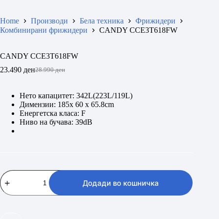
Home
Производи
Бела техника
Фрижидери
Комбинирани фрижидери
CANDY CCE3T618FW
CANDY CCE3T618FW
23.490
ден
28.990
ден
Original
Current
price
price
was:
is:
Нето капацитет: 342L(223L/119L)
28.990 ден.
23.490 ден.
Димензии: 185x 60 x 65.8cm
Енергетска класа: F
Ниво на бучава: 39dB
CANDY
CCE3T618FW
Додади во кошничка
количина