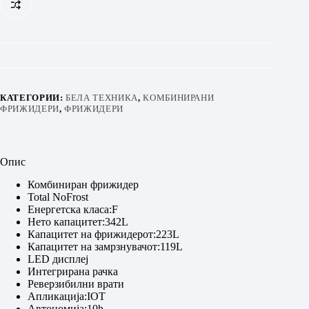
КАТЕГОРИИ:
БЕЛА ТЕХНИКА
,
КОМБИНИРАНИ
ФРИЖИДЕРИ
,
ФРИЖИДЕРИ
Опис
Комбиниран фрижидер
Total NoFrost
Енергетска класа:F
Нето капацитет:342L
Капацитет на фрижидерот:223L
Капацитет на замрзнувачот:119L
LED дисплеј
Интегрирана рачка
Реверзибилни врати
Апликација:IOT
Автономија:10h