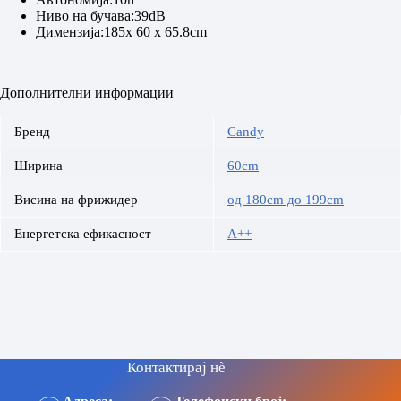
Ниво на бучава:39dB
Димензија:185x 60 x 65.8cm
Дополнителни информации
Бренд
Candy
Ширина
60cm
Висина на фрижидер
од 180cm до 199cm
Енергетска ефикасност
A++
Контактирај нè