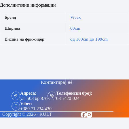
Дополнителни информации
Бренд
Vivax
Ширина
60cm
Висина на фрижидер
од 180cm до 199cm
Контактирај нè
Адреса:
Телефонски број:
ул. 503 бр 87б
031/420-024
Viber:
+389 71 234 430
Copyright © 2026 - KULT