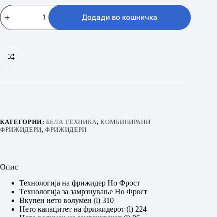
VIVAX
CF-
Додади во кошничка
310ENF
X
количина
КАТЕГОРИИ:
БЕЛА ТЕХНИКА
,
КОМБИНИРАНИ
ФРИЖИДЕРИ
,
ФРИЖИДЕРИ
Опис
Технологија на фрижидер Но Фрост
Технологија за замрзнување Но Фрост
Вкупен нето волумен (l) 310
Нето капацитет на фрижидерот (l) 224