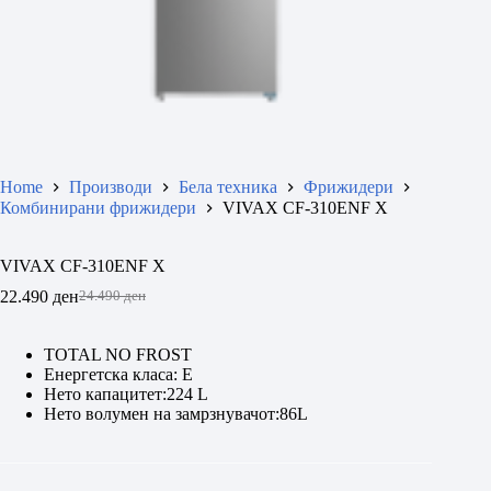
Home
Производи
Бела техника
Фрижидери
Комбинирани фрижидери
VIVAX CF-310ENF X
VIVAX CF-310ENF X
22.490
ден
24.490
ден
Original
Current
price
price
was:
is:
TOTAL NO FROST
24.490 ден.
22.490 ден.
Енергетска класа: E
Нето капацитет:224 L
Нето волумен на замрзнувачот:86L