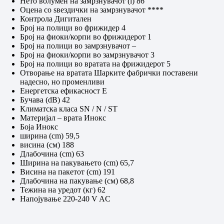
Нето волумен на замрзнувачот (l) 86
Оцена со ѕвездички на замрзнувачот ****
Контрола Дигитален
Број на полици во фрижидер 4
Број на фиоки/корпи во фрижидерот 1
Број на полици во замрзнувачот –
Број на фиоки/корпи во замрзнувачот 3
Број на полици во вратата на фрижидерот 5
Отворање на вратата Шарките фабрички поставени
надесно, но променливи
Енергетска ефикасност Е
Бучава (dB) 42
Климатска класа SN / N / ST
Материјал – врата Инокс
Боја Инокс
ширина (cm) 59,5
висина (см) 188
Длабочина (cm) 63
Ширина на пакувањето (cm) 65,7
Висина на пакетот (cm) 191
Длабочина на пакување (см) 68,8
Тежина на уредот (кг) 62
Напојување 220-240 V AC