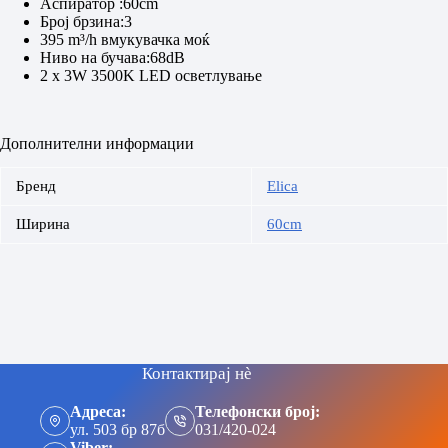
Aспиратор :60cm
Број брзина:3
395 m³/h вмукувачка моќ
Ниво на бучава:68dB
2 x 3W 3500K LED осветлување
Дополнителни информации
Бренд
Elica
Ширина
60cm
Контактирај нè
Адреса:
Телефонски број:
ул. 503 бр 87б
031/420-024
Viber: