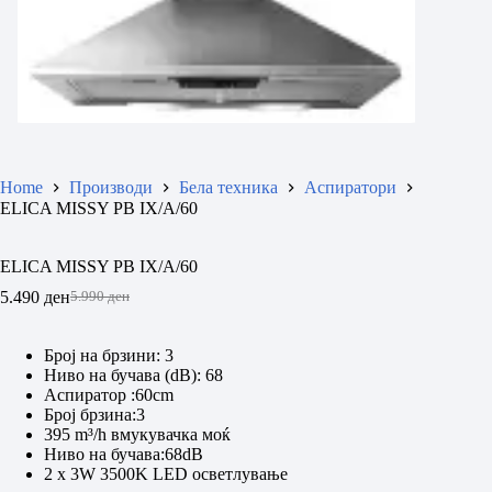
Home
Производи
Бела техника
Аспиратори
ELICA MISSY PB IX/A/60
ELICA MISSY PB IX/A/60
5.490
ден
5.990
ден
Original
Current
price
price
was:
is:
Број на брзини:
3
5.990 ден.
5.490 ден.
Ниво на бучава (dB):
68
Aспиратор :60cm
Број брзина:3
395 m³/h вмукувачка моќ
Ниво на бучава:68dB
2 x 3W 3500K LED осветлување