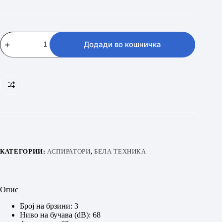
ELICA
MISSY
Додади во кошничка
PB
IX/A/60
количина
КАТЕГОРИИ:
АСПИРАТОРИ
,
БЕЛА ТЕХНИКА
Опис
Број на брзини:
3
Ниво на бучава (dB):
68