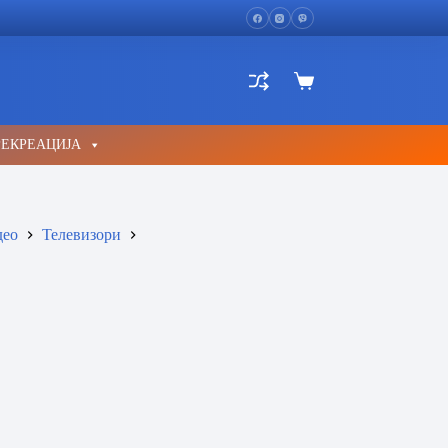
Shopping
cart
РЕКРЕАЦИЈА
део
Телевизори