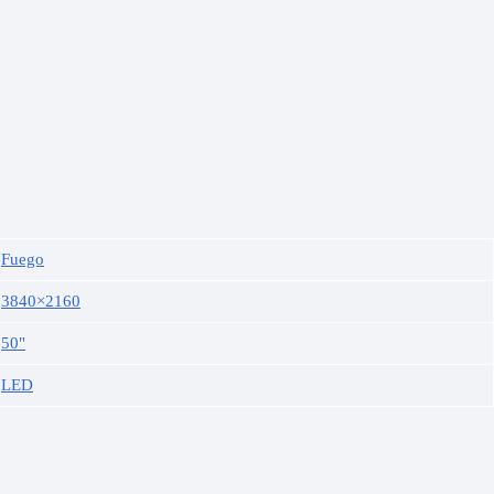
Fuego
3840×2160
50"
LED