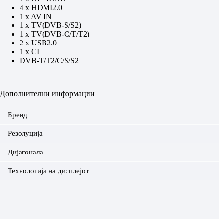
4 x HDMI2.0
1 x AV IN
1 x TV(DVB-S/S2)
1 x TV(DVB-C/T/T2)
2 x USB2.0
1 x CI
DVB-T/T2/C/S/S2
Дополнителни информации
Бренд
Резолуција
Дијагонала
Технологија на дисплејот