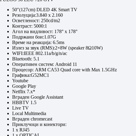
50″(127cm) DLED 4K Smart TV
Резолуција:3.840 x 2.160
Осветленост: 250cd/m2
Контраст: 5000:1
Агол на видливост: 178° x 178°
Подржани бои:1.07G
Време на реакција: 6.5ms
Излез за звук (RMS):2×8W (speaker 8Ω10W)
WIFI:IEEE 802.11a/b/g/n/ac
Bluetooth: 5.1
Оперативен систем: Android 11
Процесор: ARM CA53 Quad core with Max 1.5GHz
Графика:G52MC1
Youtube
Google Play
Netflix 7.x*
Вграден Google Assistant
HBBTV 1.5
Live TV
Local Multimedia
Вграден chromecast
Приклучоци и конектори:
1 x RJ45
1 x OPTICAL