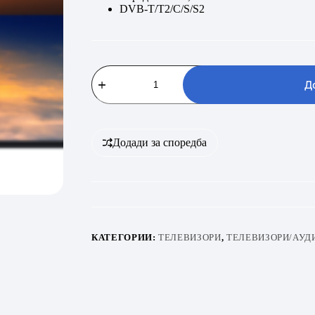
DVB-T/T2/C/S/S2
FUEGO
50
Д
ELU
720
GTV
количина
Додади за споредба
КАТЕГОРИИ:
ТЕЛЕВИЗОРИ
,
ТЕЛЕВИЗОРИ/АУД