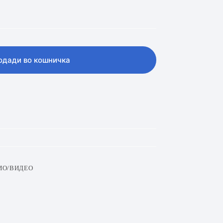
одади во кошничка
ИО/ВИДЕО