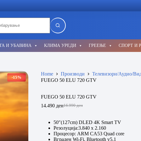
lts
ГА И УБАВИНА
КЛИМА УРЕДИ
ГРЕЕЊЕ
СПОРТ И 
Home
Производи
Телевизори/Аудио/Ви
-15%
FUEGO 50 ELU 720 GTV
FUEGO 50 ELU 720 GTV
14.490
ден
16.990
ден
Original
Current
price
price
was:
is:
50″(127cm) DLED 4K Smart TV
16.990 ден.
14.490 ден.
Резолуција:3.840 x 2.160
Процесор: ARM CA53 Quad core
Вграден Wi-Fi, Bluetooth v5.1