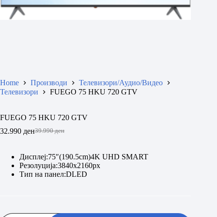
Home
Производи
Телевизори/Аудио/Видео
Телевизори
FUEGO 75 HKU 720 GTV
FUEGO 75 HKU 720 GTV
32.990
ден
39.990
ден
Original
Current
price
price
was:
is:
Дисплеј:75″(190.5cm)4K UHD SMART
39.990 ден.
32.990 ден.
Резолуција:3840x2160px
Тип на панел:DLED
FUEGO