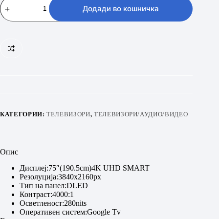
75
Додади во кошничка
HKU
720
GTV
количина
КАТЕГОРИИ:
ТЕЛЕВИЗОРИ
,
ТЕЛЕВИЗОРИ/АУДИО/ВИДЕО
Опис
Дисплеј:75″(190.5cm)4K UHD SMART
Резолуција:3840x2160px
Тип на панел:DLED
Контраст:4000:1
Осветленост:280nits
Оперативен систем:Google Tv