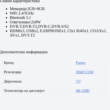
Главни карактеристики
Меморија:2GB+8GB
WiFi 2.4/5GHz
Bluetooth 5.1
Озвучување:2x8W
DVB-T,DVB-T2,DVB-C,DVB-S/S2
HDMIx3, USBx2, EARPHONEx1, CIx1 RJ45x1, COAXx1,
AVx1, DVT-T2
Дополнителни информации
Бренд
Fuego
Резолуција
3840×2160
Дијагонала
75"
Технологија на дисплејот
4K UHD