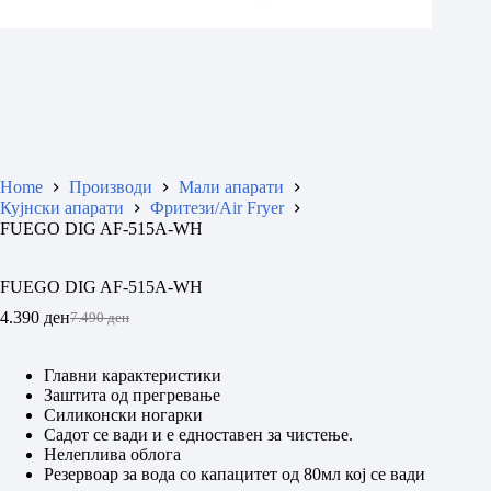
Home
Производи
Мали апарати
Кујнски апарати
Фритези/Air Fryer
FUEGO DIG AF-515A-WH
FUEGO DIG AF-515A-WH
4.390
ден
7.490
ден
Original
Current
price
price
was:
is:
Главни карактеристики
7.490 ден.
4.390 ден.
Заштита од прегревање
Силиконски ногарки
Садот се вади и е едноставен за чистење.
Нелеплива облога
Резервоар за вода со капацитет од 80мл кој се вади