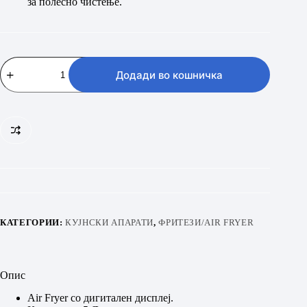
за полесно чистење.
FUEGO
DIG
Додади во кошничка
AF-
515A-
WH
количина
КАТЕГОРИИ:
КУЈНСКИ АПАРАТИ
,
ФРИТЕЗИ/AIR FRYER
Опис
Air Fryer со дигитален дисплеј.