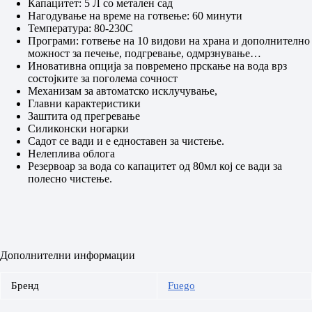
Капацитет: 5 Л со метален сад
Нагодување на време на готвење: 60 минути
Температура: 80-230С
Програми: готвење на 10 видови на храна и дополнително
можност за печење, подгревање, одмрзнување…
Иновативна опција за повремено прскање на вода врз
состојките за поголема сочност
Механизам за автоматско исклучување,
Главни карактеристики
Заштита од прегревање
Силиконски ногарки
Садот се вади и е едноставен за чистење.
Нелеплива облога
Резервоар за вода со капацитет од 80мл кој се вади за
полесно чистење.
Дополнителни информации
Бренд
Fuego