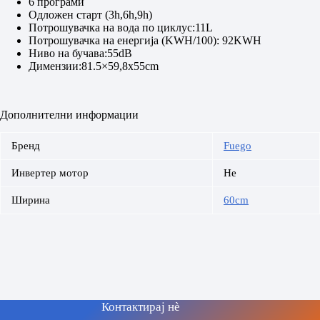
6 програми
Одложен старт (3h,6h,9h)
Потрошувачка на вода по циклус:11L
Потрошувачка на енергија (KWH/100): 92KWH
Ниво на бучава:55dB
Димензии:81.5×59,8x55cm
Дополнителни информации
Бренд
Fuego
Инвертер мотор
Не
Ширина
60cm
Контактирај нè