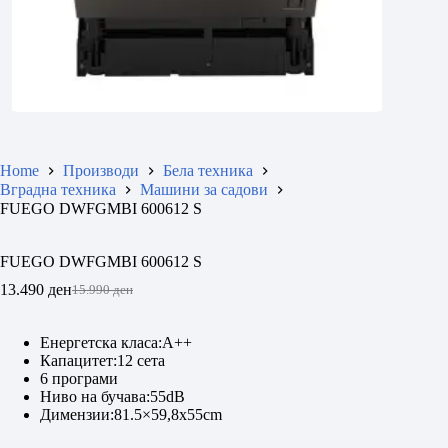
Home
Производи
Бела техника
Вградна техника
Машини за садови
FUEGO DWFGMBI 600612 S
FUEGO DWFGMBI 600612 S
13.490
ден
15.990
ден
Original
Current
price
price
was:
is:
Енергетска класа:A++
15.990 ден.
13.490 ден.
Капацитет:12 сета
6 програми
Ниво на бучава:55dB
Димензии:81.5×59,8x55cm