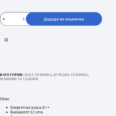
FUEGO
DWFGMBI
Додади во кошничка
600612
S
количина
КАТЕГОРИИ:
БЕЛА ТЕХНИКА
,
ВГРАДНА ТЕХНИКА
,
МАШИНИ ЗА САДОВИ
Опис
Енергетска класа:A++
Капацитет:12 сета