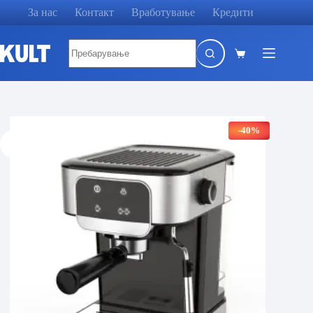
Skip
За нас
Контакт
Вработување
Кредити
to
content
No
results
Shopping
cart
-40%