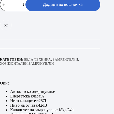
FGHO
Додади во кошничка
290
CFMC
количина
КАТЕГОРИИ:
БЕЛА ТЕХНИКА
,
ЗАМРЗНУВАЧИ
,
ХОРИЗОНТАЛНИ ЗАМРЗНУВАЧИ
Опис
Автоматско одмрзнување
Енергетска класа:A
Нето капацитет:287L
Ниво на бучава:42dB
Капацитет на замрзнување:18kg/24h