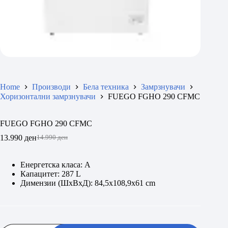
Home
Производи
Бела техника
Замрзнувачи
Хоризонтални замрзнувачи
FUEGO FGHO 290 CFMC
FUEGO FGHO 290 CFMC
13.990
ден
14.990
ден
Original
Current
price
price
was:
is:
Енергетска класа: A
14.990 ден.
13.990 ден.
Капацитет: 287 L
Димензии (ШхВxД): 84,5х108,9х61 cm
FUEGO