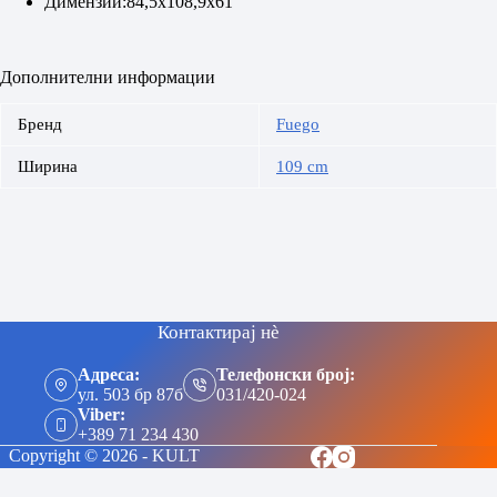
Димензии:84,5х108,9х61
Дополнителни информации
Бренд
Fuego
Ширина
109 cm
Контактирај нè
Адреса:
Телефонски број:
ул. 503 бр 87б
031/420-024
Viber:
+389 71 234 430
Copyright © 2026 - KULT