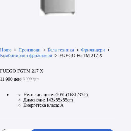
Home
Производи
Бела техника
Фрижидери
Комбинирани фрижидери
FUEGO FGTM 217 X
FUEGO FGTM 217 X
11.990
ден
13.990
ден
Original
Current
price
price
was:
is:
Нето капацитет:205L(168L/37L)
13.990 ден.
11.990 ден.
Димензии: 143x55x55cm
Енергетска класа: A
FUEGO