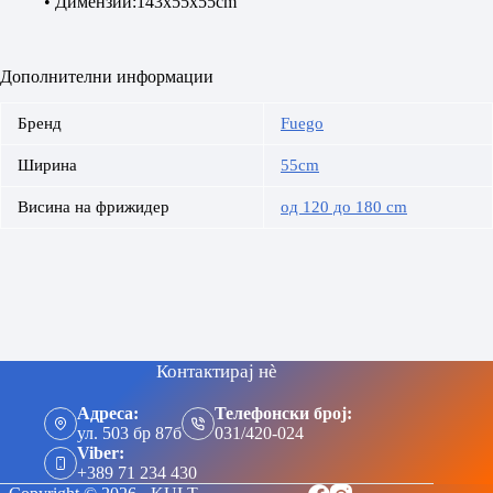
• Димензии:143x55x55cm
Дополнителни информации
Бренд
Fuego
Ширина
55cm
Висина на фрижидер
од 120 до 180 cm
Контактирај нè
Адреса:
Телефонски број:
ул. 503 бр 87б
031/420-024
Viber:
+389 71 234 430