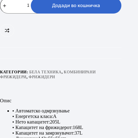
FGTM
Додади во кошничка
217
X
количина
КАТЕГОРИИ:
БЕЛА ТЕХНИКА
,
КОМБИНИРАНИ
ФРИЖИДЕРИ
,
ФРИЖИДЕРИ
Опис
• Автоматско одмрзнување
• Енергетска класа:A
• Нето капацитет:205L
• Капацитет на фрижидерот:168L
• Капацитет на замрзнувачот:37L