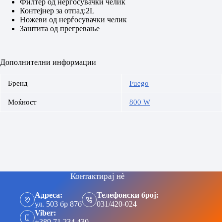
Филтер од нерѓосувачки челик
Контејнер за отпад:2L
Ножеви од нерѓосувачки челик
Заштита од прегревање
Дополнителни информации
Бренд
Fuego
Моќност
800 W
Контактирај нè
Адреса:
Телефонски број:
ул. 503 бр 87б
031/420-024
Viber:
+389 71 234 430