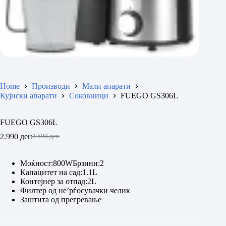
Home
Производи
Мали апарати
Кујнски апарати
Соковници
FUEGO GS306L
FUEGO GS306L
2.990
ден
3.590
ден
Original
Current
price
price
was:
is:
Моќност:800WБрзини:2
3.590 ден.
2.990 ден.
Капацитет на сад:1.1L
Контејнер за отпад:2L
Филтер од не’рѓосувачки челик
Заштита од прегревање