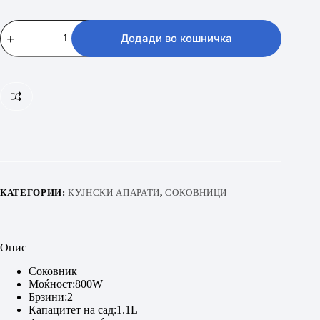
FUEGO
GS306L
Додади во кошничка
количина
КАТЕГОРИИ:
КУЈНСКИ АПАРАТИ
,
СОКОВНИЦИ
Опис
Соковник
Моќност:800W
Брзини:2
Капацитет на сад:1.1L