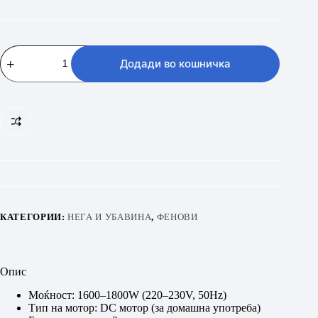
FUEGO
HDFGCO3141W
Додади во кошничка
количина
КАТЕГОРИИ:
НЕГА И УБАВИНА
,
ФЕНОВИ
Опис
Моќност: 1600–1800W (220–230V, 50Hz)
Тип на мотор: DC мотор (за домашна употреба)