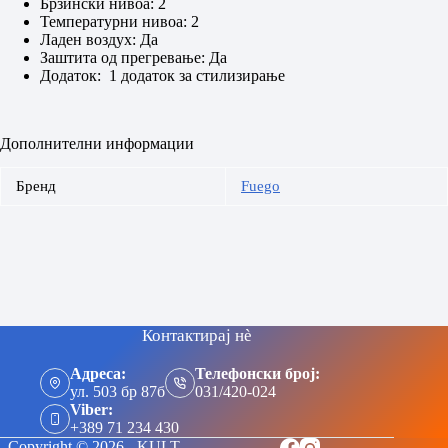
Брзински нивоа: 2
Температурни нивоа: 2
Ладен воздух: Да
Заштита од прегревање: Да
Додаток: 1 додаток за стилизирање
Дополнителни информации
Бренд
Fuego
Контактирај нè
Адреса:
Телефонски број:
ул. 503 бр 87б
031/420-024
Viber:
+389 71 234 430
Copyright © 2026 - KULT