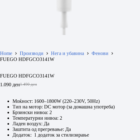
Home
Производи
Нега и убавина
Фенови
FUEGO HDFGCO3141W
FUEGO HDFGCO3141W
1.090
ден
1.490
ден
Original
Current
price
price
was:
is:
Моќност: 1600–1800W (220–230V, 50Hz)
1.490 ден.
1.090 ден.
Тип на мотор: DC мотор (за домашна употреба)
Брзински нивоа: 2
Температурни нивоа: 2
Ладен воздух: Да
Заштита од прегревање: Да
Додаток: 1 додаток за стилизирање