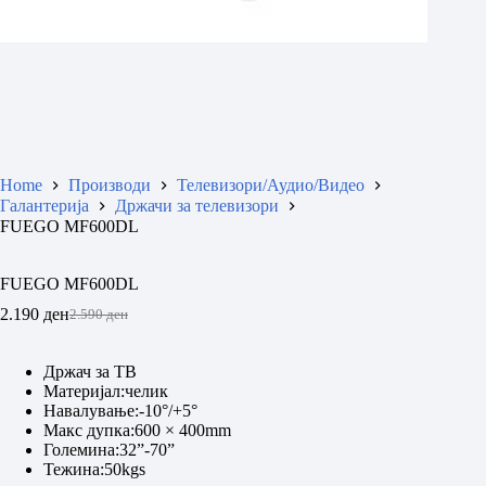
Home
Производи
Телевизори/Аудио/Видео
Галантерија
Држачи за телевизори
FUEGO MF600DL
FUEGO MF600DL
2.190
ден
2.590
ден
Original
Current
price
price
was:
is:
Држач за ТВ
2.590 ден.
2.190 ден.
Материјал:челик
Навалување:-10°/+5°
Макс дупка:600 × 400mm
Големина:32”-70”
Тежина:50kgs