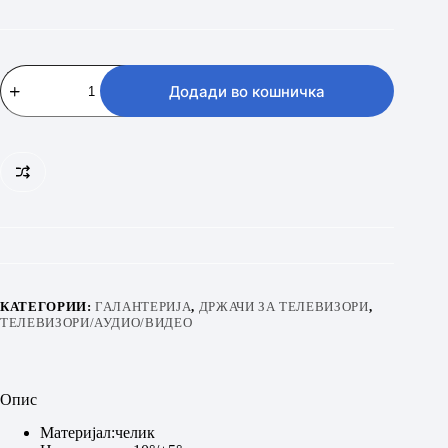
FUEGO
MF600DL
Додади во кошничка
количина
КАТЕГОРИИ:
ГАЛАНТЕРИЈА
,
ДРЖАЧИ ЗА ТЕЛЕВИЗОРИ
,
ТЕЛЕВИЗОРИ/АУДИО/ВИДЕО
Опис
Материјал:челик