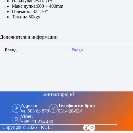
Навалување:-10°/+5°
Макс дупка:600 × 400mm
Големина:32”-70”
Тежина:50kgs
Дополнителни информации
Бренд
Fuego
Контактирај нè
Адреса:
Телефонски број:
ул. 503 бр 87б
031/420-024
Viber:
+389 71 234 430
Copyright © 2026 - KULT