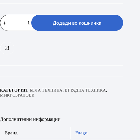
FUEGO
MG
Додади во кошничка
820
B3
BD
количина
КАТЕГОРИИ:
БЕЛА ТЕХНИКА
,
ВГРАДНА ТЕХНИКА
,
МИКРОБРАНОВИ
Дополнителни информации
Бренд
Fuego