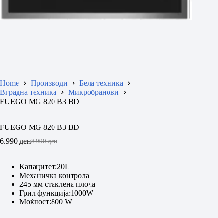
Home
Производи
Бела техника
Вградна техника
Микробранови
FUEGO MG 820 B3 BD
FUEGO MG 820 B3 BD
6.990
ден
8.990
ден
Original
Current
price
price
was:
is:
Капацитет:20L
8.990 ден.
6.990 ден.
Механичка контрола
245 мм стаклена плоча
Грил функција:1000W
Моќност:800 W