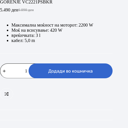
GORENJE VC2221PSBKR
5.490
ден
6.090
ден
Original
Current
price
price
was:
is:
Максимална моќност на моторот: 2200 W
6.090 ден.
5.490 ден.
Моќ на всисување: 420 W
вреќичката: 3 l
кабел: 5,0 m
GORENJE
VC2221PSBKR
Додади во кошничка
количина