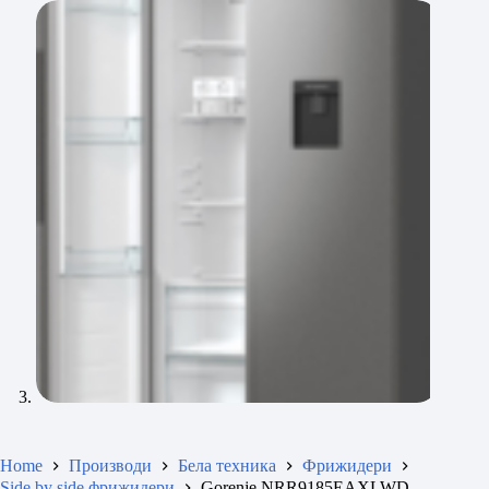
Home
Производи
Бела техника
Фрижидери
Side by side фрижидери
Gorenje NRR9185EAXLWD