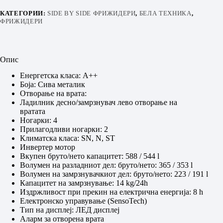
КАТЕГОРИИ:
SIDE BY SIDE ФРИЖИДЕРИ
,
БЕЛА ТЕХНИКА
,
ФРИЖИДЕРИ
Опис
Енергетска класа: A++
Боја: Сива металик
Отвoрање на врата:
Ладилник десно/замрзнувач лево отворање на
вратата
Ногарки: 4
Прилагодливи ногарки: 2
Климатска класа: SN, N, ST
Инвертер мотор
Вкупен бруто/нето капацитет: 588 / 544 l
Волумен на разладниот дел: бруто/нето: 365 / 353 l
Волумен на замрзнувачкиот дел: бруто/нето: 223 / 191 l
Капацитет на замрзнување: 14 kg/24h
Издржливост при прекин на електрична енергија: 8 h
Електронско управување (SensoTech)
Тип на дисплеј: ЛЕД дисплеј
Аларм за отворена врата