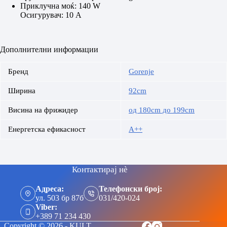
Приклучна моќ: 140 W
Осигурувач: 10 A
Дополнителни информации
Бренд
Gorenje
Ширина
92cm
Висина на фрижидер
од 180cm до 199cm
Енергетска ефикасност
A++
Контактирај нè
Адреса:
Телефонски број:
ул. 503 бр 87б
031/420-024
Viber:
+389 71 234 430
Copyright © 2026 - KULT