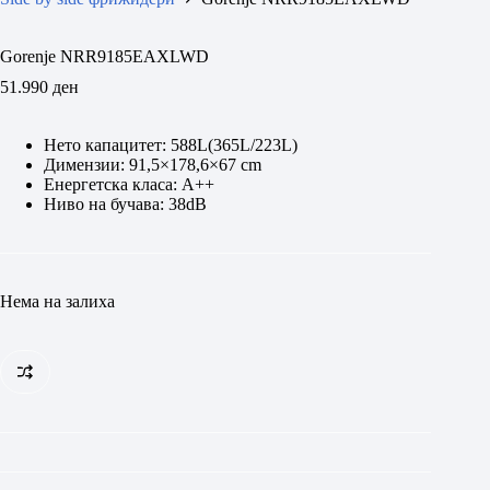
Gorenje NRR9185EAXLWD
51.990
ден
Нето капацитет: 588L(365L/223L)
Димензии: 91,5×178,6×67 cm
Енергетска класа: A++
Ниво на бучава: 38dB
Нема на залиха