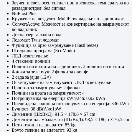
Звучен и светлосен сигнал при превисока температура во
разладниотдел: бел сигнал
NoFrost Plus
Кружење на воздухот: MultiFlow ладење во ладилникот
ConvertActive: Можност за конвертирање на замрзнувачот
во ладилник
Диспанзер за ладна вода
Ледомат: Twist ледомат
Фукнција за брзо замрзнување (FastFreeze)
Штедлива програма (EcoMode)
ЛЕД осветлување
4 стаклени полици
Полици на вратата на ладилникот: 2 полици на вратата
Фиока за зеленчук: 2 фиоки за овошје
2 сада за јајца (12×)
Осветлување на замрзнувачот: ЛЕД осветлување
Простор за замрзнување: 2 фиоки
Полици на врата на замрзнувачот: 4
Потрошувачка на енергија kWh/24h: 0,92 kWh
Предвидена годишна потрошувачка на енергија: 336 kWh
Бучност: 38 dB(A)re1pW
Димензии (ШxВxД): 91,5 × 178,6 × 67 cm
Димензии на амбалажата (ШxВxД): 98,5 × 186,5 × 76,5 cm
Нето тежина на апаратот: 85 kg
Бруто тежина на апаратот: 93 kg