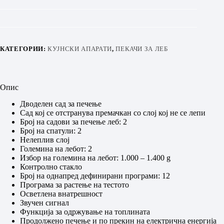
КАТЕГОРИИ:
КУЈНСКИ АПАРАТИ
,
ПЕКАЧИ ЗА ЛЕБ
Опис
Дводелен сад за печење
Сад кој се отстранува премачкан со слој кој не се лепи
Број на садови за печење леб: 2
Број на спатули: 2
Нелеплив слој
Големина на лебот: 2
Избор на големина на лебот: 1.000 – 1.400 g
Контролно стакло
Број на oднапред дефинирани програми: 12
Програма за растење на тестото
Осветлена внатрешност
Звучен сигнал
Функција за одржување на топлината
Продолжено печење и по прекин на електрична енергија