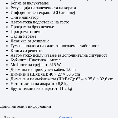
Копче за вклучување
Регулација на запеченоста на кората
Информативен екран: LCD дисплеј
Син индикатор
Автоматска подготовка на тесто
Програм за брзо печење
Програма за џем
Сад за мерење
Лажичка за дозирање
Гумена подлога на садот за поголема стабилност
Книга со рецепти
Автоматско исклучување за дополнителна сигурност
Куќиште: Пластика + метал
Моќност на грејачот: 815 W
Должина на приклучен кабел: 1,0 m
Димензии (ШxВxД): 40 × 27 × 30,5 cm
Димензии на амбалажата (ШxВxД): 63,4 × 35,8 × 32,6 cm
Нето тежина на апаратот: 8,8 kg
Бруто тежина на апаратот: 11,2 kg
Дополнителни информации
Бренд
Gorenje