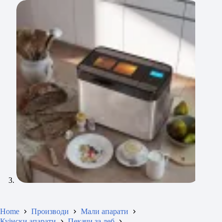
Home
Производи
Мали апарати
Кујнски апарати
Пекачи за леб