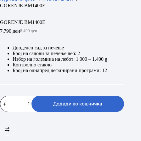
GORENJE BM1400E
GORENJE BM1400E
7.790
ден
8.490
ден
Original
Current
price
price
was:
is:
Дводелен сад за печење
8.490 ден.
7.790 ден.
Број на садови за печење леб: 2
Избор на големина на лебот: 1.000 – 1.400 g
Контролно стакло
Број на oднапред дефинирани програми: 12
GORENJE
BM1400E
Додади во кошничка
количина