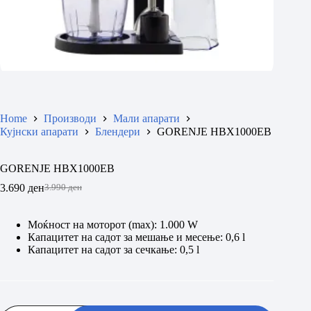
Home
Производи
Мали апарати
Кујнски апарати
Блендери
GORENJE HBX1000EB
GORENJE HBX1000EB
3.690
ден
3.990
ден
Original
Current
price
price
was:
is:
Моќност на моторот (max): 1.000 W
3.990 ден.
3.690 ден.
Капацитет на садот за мешање и месење: 0,6 l
Капацитет на садот за сечкање: 0,5 l
GORENJE