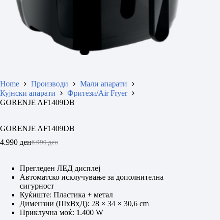
Home
Производи
Мали апарати
Кујнски апарати
Фритези/Air Fryer
GORENJE AF1409DB
GORENJE AF1409DB
4.990
ден
6.990
ден
Original
Current
price
price
was:
is:
Прегледен ЛЕД дисплеј
6.990 ден.
4.990 ден.
Автоматско исклучување за дополнителна
сигурност
Куќиште: Пластика + метал
Димензии (ШxВxД): 28 × 34 × 30,6 cm
Приклучна моќ: 1.400 W