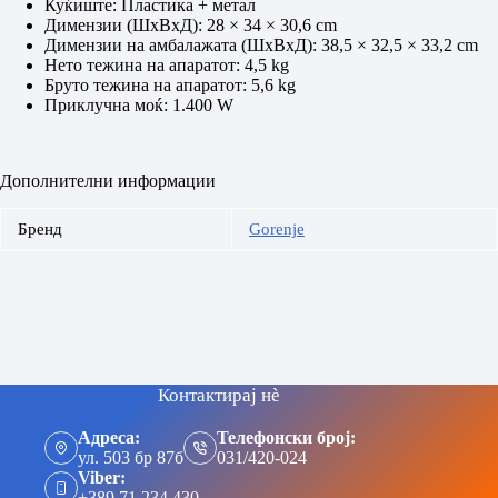
Куќиште: Пластика + метал
Димензии (ШxВxД): 28 × 34 × 30,6 cm
Димензии на амбалажата (ШxВxД): 38,5 × 32,5 × 33,2 cm
Нето тежина на апаратот: 4,5 kg
Бруто тежина на апаратот: 5,6 kg
Приклучна моќ: 1.400 W
Дополнителни информации
Бренд
Gorenje
Контактирај нè
Адреса:
Телефонски број:
ул. 503 бр 87б
031/420-024
Viber:
+389 71 234 430