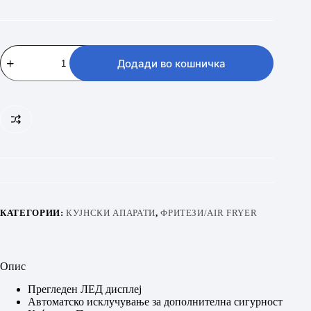
GORENJE
AF1409DB
Додади во кошничка
количина
КАТЕГОРИИ:
КУЈНСКИ АПАРАТИ
,
ФРИТЕЗИ/AIR FRYER
Опис
Прегледен ЛЕД дисплеј
Автоматско исклучување за дополнителна сигурност