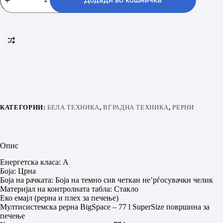
количина
КАТЕГОРИИ:
БЕЛА ТЕХНИКА
,
ВГРАДНА ТЕХНИКА
,
РЕРНИ
Опис
Енергетска класа: A
Боја: Црна
Боја на рачката: Боја на темно сив четкан не’рѓосувачки челик
Материјал на контролната табла: Стакло
Еко емајл (рерна и плех за печење)
Мултисистемска рерна BigSpace – 77 l SuperSize површина за
печење