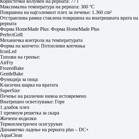
Користечки волумен на рерната: 77 l
Максимална температура на рерната: 300 °C
Површина на најголемиот плех за печење: 1.360 cm²
Отстранлива рамна стаклена површина на внатрешната врата на
рерната
Форма HomeMade Plus: Форма HomeMade Plus
PerfectGrill
Механичка контрола на температурата
Форма на копчето: Потопливи копчиња
IconLed
Типови на греење:
AirFry
FrozenBake
GentleBake
Функција за пица
Класична шарка на вратата
SuperSize
Печење на различни нивоа истовремено
Внатрешно осветлување: Горе
1 длабок плех
1 премиум решетка за скара
Жичени водилки
Термоелектричен осигурувач
Динамичко ладење на рерната plus – DC+
AquaClean