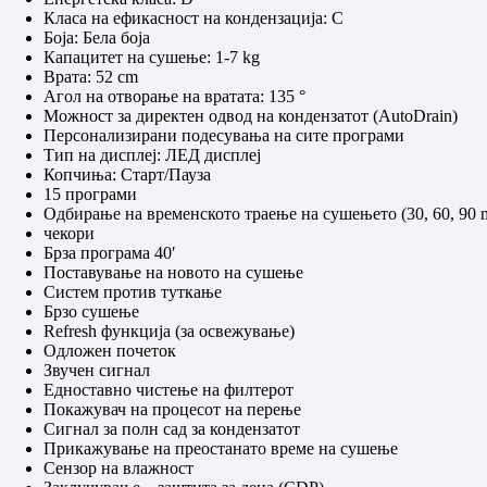
Класа на ефикасност на кондензација: C
Боја: Бела боја
Капацитет на сушење: 1-7 kg
Врата: 52 cm
Агол на отвoрање на вратата: 135 °
Можност за директен одвод на кондензатот (AutoDrain)
Персонализирани подесувања на сите програми
Тип на дисплеј: ЛЕД дисплеј
Копчиња: Старт/Пауза
15 програми
Одбирање на временското траење на сушењето (30, 60, 90 m
чекори
Брза програма 40′
Поставување на новото на сушење
Систем против туткање
Брзо сушење
Refresh функција (за освежување)
Одложен почеток
Звучен сигнал
Едноставно чистење на филтерот
Покажувач на процесот на перење
Сигнал за полн сад за кондензатот
Прикажување на преостанато време на сушење
Сензор на влажност