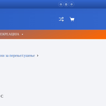
Shopping
cart
РЕКРЕАЦИЈА
и за перење/сушење
 C