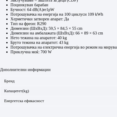
Заклучување – заштита за деца (CDP)
Поцинкуван барабан
Бучност: 64 dB(A)re1pW
Потрошувачка на енергија на 100 циклуси 109 kWh
Херметички затворен апарат: Да
Тип на фреон: R290
Димензии (ШxВxД): 59,5 × 84,5 × 55 cm
Димензии на амбалажата (ШxВxД): 66 × 89 × 63 cm
Нето тежина на апаратот: 40 kg
Бруто тежина на апаратот: 43 kg
Потрошувачка на електрична енергија во режим на мирува
Приклучна моќ: 700 W
Дополнителни информации
Бренд
Капацитет(kg)
Енергетска ефикасност