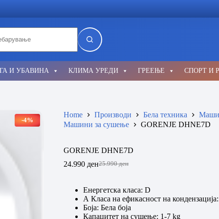
lts
ГА И УБАВИНА
КЛИМА УРЕДИ
ГРЕЕЊЕ
СПОРТ И 
Home
Производи
Бела техника
Машин
-4%
Машини за сушење
GORENJE DHNE7D
GORENJE DHNE7D
24.990
ден
25.990
ден
Original
Current
price
price
was:
is:
Енергетска класа: D
25.990 ден.
24.990 ден.
А Класа на ефикасност на кондензација:
Боја: Бела боја
Капацитет на сушење: 1-7 kg