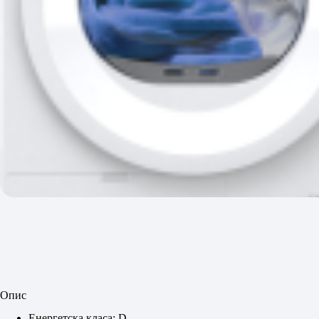
Опис
Енергетска класа: D