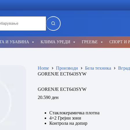
lts
ГА И УБАВИНА
КЛИМА УРЕДИ
ГРЕЕЊЕ
СПОРТ И 
Home
Производи
Бела техника
Вград
GORENJE ECT643SYW
GORENJE ECT643SYW
20.590
ден
Стаклокерамичка плотна
4+2 Грејни зони
Контрола на допир