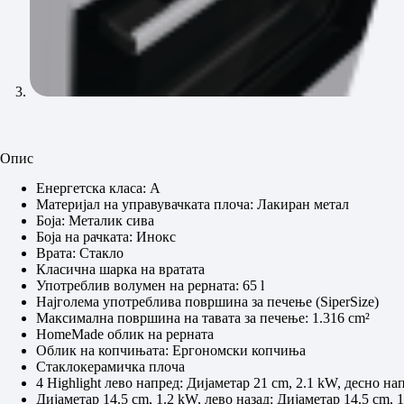
Опис
Енергетска класа: А
Материјал на управувачката плоча: Лакиран метал
Боја: Металик сива
Боја на рачката: Инокс
Врата: Стакло
Класична шарка на вратата
Употреблив волумен на рерната: 65 l
Најголема употреблива површина за печење (SiperSize)
Максимална површина на тавата за печење: 1.316 cm²
HomeMade облик на рерната
Облик на копчињата: Ергономски копчиња
Стаклокерамичка плоча
4 Highlight лево напред: Дијаметар 21 cm, 2.1 kW, десно на
Дијаметар 14.5 cm, 1.2 kW, лево назад: Дијаметар 14.5 cm, 