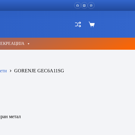
Shopping
cart
РЕКРЕАЦИЈА
ети
GORENJE GEC6A11SG
иран метал