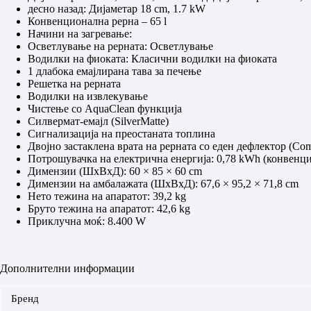
десно назад: Дијаметар 18 cm, 1.7 kW
Конвенционална рерна – 65 l
Начини на загревање:
Осветлување на рерната: Осветлување
Водилки на фиоката: Класични водилки на фиоката
1 длабока емајлирана тава за печење
Решетка на рерната
Водилки на извлекување
Чистење со AquaClean функција
Силвермат-емајл (SilverMatte)
Сигнализација на преостаната топлина
Двојно застаклена врата на рерната со еден дефлектор (Co
Потрошувачка на електрична енергија: 0,78 kWh (конвенц
Димензии (ШxВxД): 60 × 85 × 60 cm
Димензии на амбалажата (ШxВxД): 67,6 × 95,2 × 71,8 cm
Нето тежина на апаратот: 39,2 kg
Бруто тежина на апаратот: 42,6 kg
Приклучна моќ: 8.400 W
Дополнителни информации
Бренд