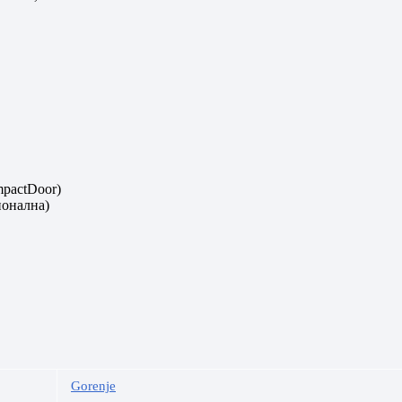
mpactDoor)
ионална)
Gorenje