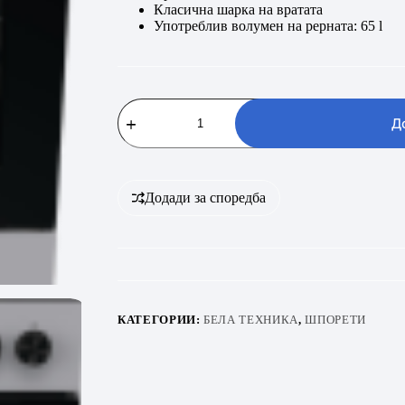
Класична шарка на вратата
Употреблив волумен на рерната: 65 l
GORENJE
GEC6A11SG
Д
количина
Додади за споредба
КАТЕГОРИИ:
БЕЛА ТЕХНИКА
,
ШПОРЕТИ