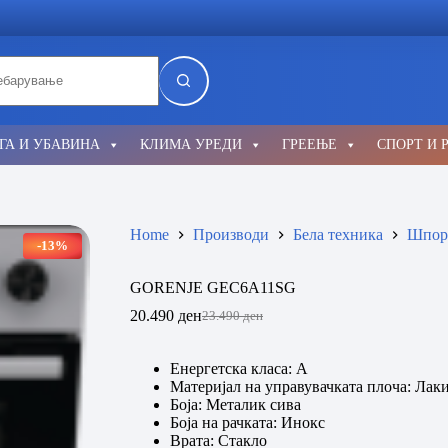
lts
ГА И УБАВИНА
КЛИМА УРЕДИ
ГРЕЕЊЕ
СПОРТ И 
Home
Производи
Бела техника
Шпор
-13%
GORENJE GEC6A11SG
20.490
ден
23.490
ден
Original
Current
price
price
was:
is:
Енергетска класа: А
23.490 ден.
20.490 ден.
Материјал на управувачката плоча: Лак
Боја: Металик сива
Боја на рачката: Инокс
Врата: Стакло