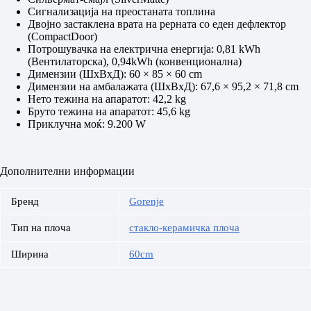
Сигнализација на преостаната топлина
Двојно застаклена врата на рерната со еден дефлектор
(CompactDoor)
Потрошувачка на електрична енергија: 0,81 kWh
(Вентилаторска), 0,94kWh (конвенционална)
Димензии (ШxВxД): 60 × 85 × 60 cm
Димензии на амбалажата (ШxВxД): 67,6 × 95,2 × 71,8 cm
Нето тежина на апаратот: 42,2 kg
Бруто тежина на апаратот: 45,6 kg
Приклучна моќ: 9.200 W
Дополнителни информации
Бренд
Gorenje
Тип на плоча
стакло-керамичка плоча
Ширина
60cm