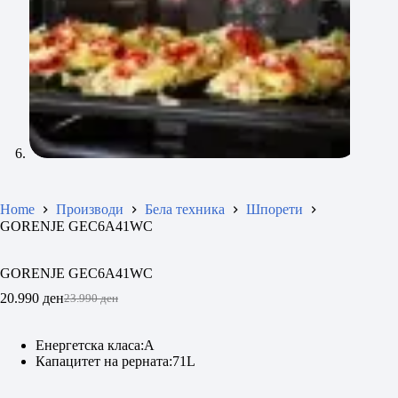
Home
Производи
Бела техника
Шпорети
GORENJE GEC6A41WC
GORENJE GEC6A41WC
20.990
ден
23.990
ден
Original
Current
price
price
was:
is:
Eнергетска класа:А
23.990 ден.
20.990 ден.
Капацитет на рерната:71L