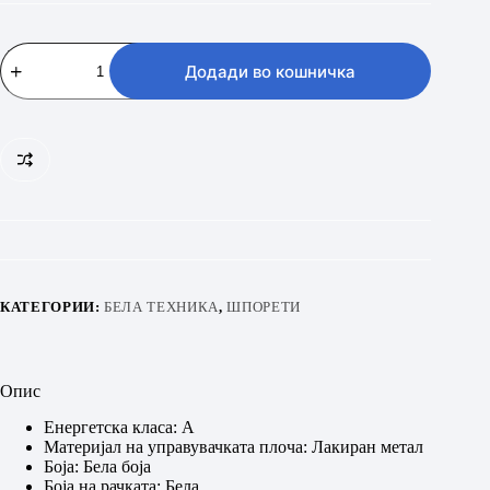
GORENJE
GEC6A41WC
Додади во кошничка
количина
КАТЕГОРИИ:
БЕЛА ТЕХНИКА
,
ШПОРЕТИ
Опис
Енергетска класа: А
Материјал на управувачката плоча: Лакиран метал
Боја: Бела боја
Боја на рачката: Бела