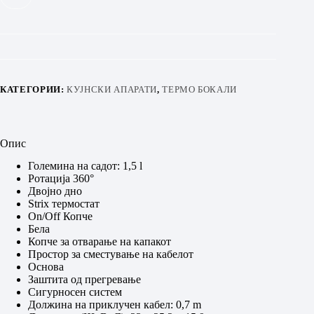
КАТЕГОРИИ:
КУЈНСКИ АПАРАТИ
,
ТЕРМО БОКАЛИ
Опис
Големина на садот: 1,5 l
Ротација 360°
Двојно дно
Strix термостат
On/Off Копче
Бела
Копче за отварање на капакот
Простор за сместување на кабелот
Основа
Заштита од прегревање
Сигурносен систем
Должина на приклучен кабел: 0,7 m