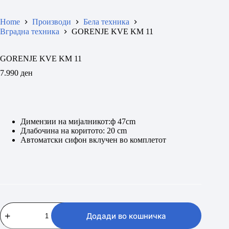
Home
Производи
Бела техника
Вградна техника
GORENJE KVE KM 11
GORENJE KVE KM 11
7.990
ден
Димензии на мијалникот:ф 47cm
Длабочина на коритото: 20 cm
Автоматски сифон вклучен во комплетот
GORENJE
KVE
Додади во кошничка
KM