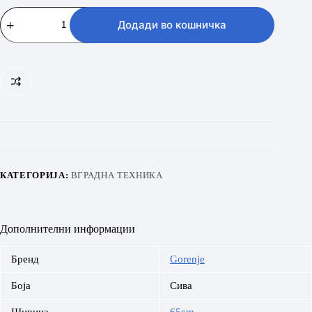
GORENJE
KVE
Додади во кошничка
KM
45
количина
КАТЕГОРИЈА:
ВГРАДНА ТЕХНИКА
Дополнителни информации
Бренд
Gorenje
Боја
Сива
Ширина
65cm