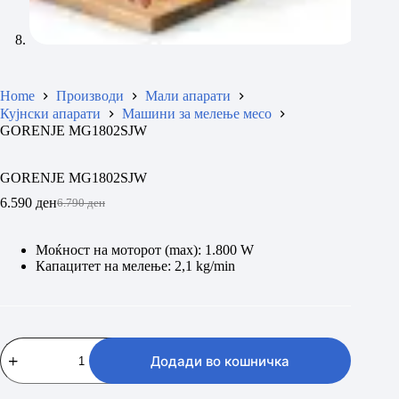
Home
Производи
Мали апарати
Кујнски апарати
Машини за мелење месо
GORENJE MG1802SJW
GORENJE MG1802SJW
6.590
ден
6.790
ден
Original
Current
price
price
was:
is:
Моќност на моторот (max): 1.800 W
6.790 ден.
6.590 ден.
Капацитет на мелење: 2,1 kg/min
GORENJE
MG1802SJW
Додади во кошничка
количина