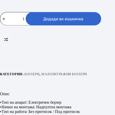
GORENJE
MINI5-
Додади во кошничка
O
Високомонтажен
количина
КАТЕГОРИИ:
БОЈЛЕРИ
,
МАЛОЛИТРАЖНИ БОЈЛЕРИ
Опис
•Тип на апарат: Електричен бојлер
•Начин на монтажа: Надпултна монтажа
•Тип на работа: Без притисок / Под притисок