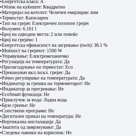
•Енергетска класа: A
•Облик на куќиште: Квадратно
•Материјал на котелот: Челичен емајлиран лим
•Термостат: Капиларен
•Тип на грејач: Електричен потопен грејач
•Волумен: 6.101 l
•Број на одводни места: 2 или повеќе
•Број на грејачи: 1
•Енергетска ефикасност на загревање (nwh): 38.1 %
•Моќност на грејачот: 1500 W
•Управување: Електромеханичко
•Регулација на температурата: Да
•Прилагодување на термостат: Eco
•Прекинувач вкл./искл. грејач: Да
•Рачно регулирање на температурата: Да
•Индикатор за грешка на термометарот: Не
•Индикатор за прегревање: Не
•EcoSmart функција: Не
•Приклучок за вода: Ладна вода
•Брзо греење: Не
•Сопствени програми: Не
•Дигитален приказ на температура: Не
•Вертикална инсталација: Да
•Заштита од замрзнување: Да
•Следење навики на корисник: Не