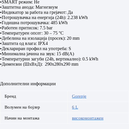
•SMART режим: Не
•Заштитна анода: Магнезиум
•Индикатор за работа на грејачот: Да
•Потрошувачка на енергија (24h): 2.238 kWh
•Годишна потрошувачка: 485 kWh
•Работен притисок: 7.5 bar
•Температурен опсег: 30 – 75 °C
•Дебелина на изолација (просек): 20 mm
•Заштита од влага: IPX4
•Деклариран профил на употреба: S
•Минимална јачина на звук: 15 dB(A)
•Температурни загуби (24h, вертикално): 0.5 kWh
•Димензии (ШxВxД): 290x280x290 mm
Дополнителни информации
Бренд
Gorenje
Волумен на бојлер
6 L
Начин на монтажа
високомонтажен