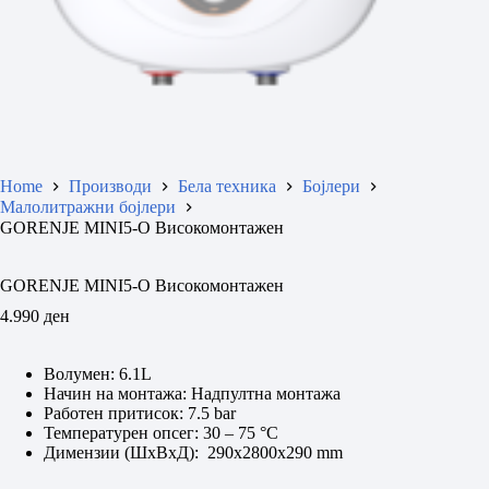
Home
Производи
Бела техника
Бојлери
Малолитражни бојлери
GORENJE MINI5-O Високомонтажен
GORENJE MINI5-O Високомонтажен
4.990
ден
Волумен: 6.1L
Начин на монтажа: Надпултна монтажа
Работен притисок: 7.5 bar
Температурен опсег: 30 – 75 °C
Димензии (ШxВxД): 290x2800x290 mm