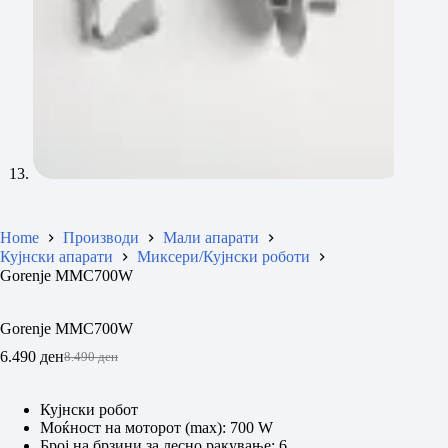
Home
Производи
Мали апарати
Кујнски апарати
Миксери/Кујнски роботи
Gorenje MMC700W
Gorenje MMC700W
6.490
ден
8.490
ден
Original
Current
price
price
was:
is:
Кујнски робот
8.490 ден.
6.490 ден.
Моќност на моторот (max): 700 W
Број на брзини за лесно ракување: 6