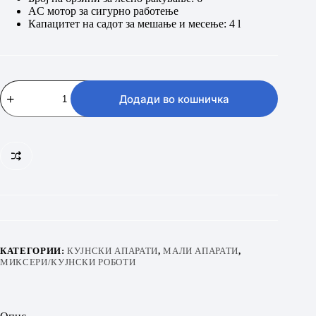
AC мотор за сигурно работење
Капацитет на садот за мешање и месење: 4 l
Gorenje
MMC700W
Додади во кошничка
количина
КАТЕГОРИИ:
КУЈНСКИ АПАРАТИ
,
МАЛИ АПАРАТИ
,
МИКСЕРИ/КУЈНСКИ РОБОТИ