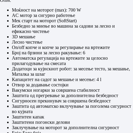
Опис
Моќност на моторот (max): 700 W
AC мотор за сигурно работење
Мек старт на моторот (SoftStart)
Безбедно за миење во машина за садови за лесно и
ефикасно чистење
3D мешање
Лесно чистење
On/off копче и копче за регулирање на вртежите
Број на брзини за лесно ракување: 6
Автоматска регулација на вртежите за целосно
прилагодување на смесата
Додатоци за кујнскиот робот: за месење тесто, за мешање,
Маталка за шлаг
Капацитет на садот за мешање и месење: 4 l
Отвор за додавање состојки
Вакумски ногарки за совршена стабилност
Заштита од прегревање за дополнителна безбедност
Сигурносен прекинувач за совршена безбедност
Заштита од автоматско вклучување за поголема сигурност
во кујната
Заштитен капак
Заштитени погонски делови
Заклучување на моторот за дополнителна сигурност
Боја: Бела боја