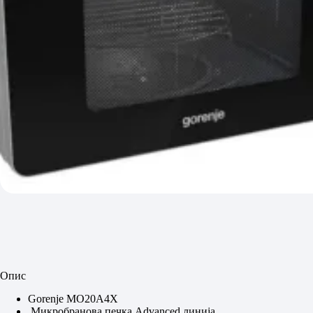
Опис
Gorenje MO20A4X
Микробранова печка Advanced линија