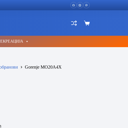
Shopping
cart
РЕКРЕАЦИЈА
обранови
Gorenje MO20A4X
m