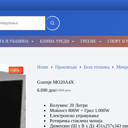
lts
ГА И УБАВИНА
КЛИМА УРЕДИ
ГРЕЕЊЕ
СПОРТ И 
Home
Производи
Бела техника
Микр
-4%
Gorenje MO20A4X
6.690
ден
6.990
ден
Original
Current
price
price
was:
is:
Волумен: 20 Литри
6.990 ден.
6.690 ден.
Mоќност 800W + Грил 1.000W
Електронско управување
Ротирачка стаклена чинија
Димензии (Ш x В x Д): 451x257x343 m