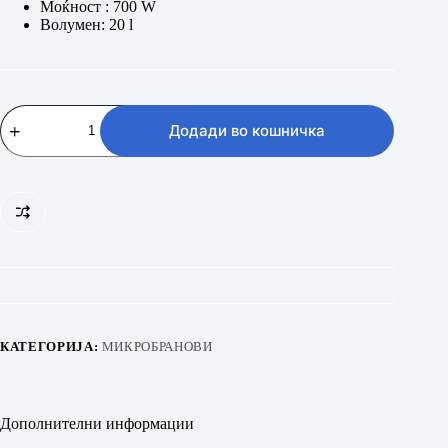
Моќност : 700 W
8.990 ден.
7.990 ден.
Волумен: 20 l
GORENJE
MO4250CLI
Додади во кошничка
количина
КАТЕГОРИЈА:
МИКРОБРАНОВИ
Дополнителни информации