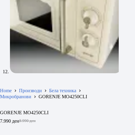
Home
Производи
Бела техника
Микробранови
GORENJE MO4250CLI
GORENJE MO4250CLI
7.990
ден
8.990
ден
Original
Current
price
price
was:
is: