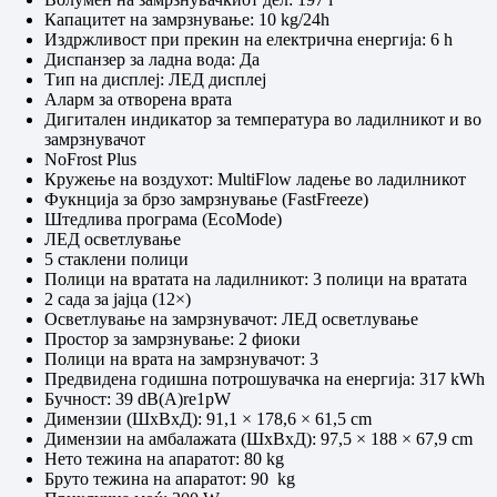
Капацитет на замрзнување: 10 kg/24h
Издржливост при прекин на електрична енергија: 6 h
Диспанзер за ладна вода: Да
Тип на дисплеј: ЛЕД дисплеј
Аларм за отворена врата
Дигитален индикатор за температура во ладилникот и во
замрзнувачот
NoFrost Plus
Кружење на воздухот: MultiFlow ладење во ладилникот
Фукнција за брзо замрзнување (FastFreeze)
Штедлива програма (EcoMode)
ЛЕД осветлување
5 стаклени полици
Полици на вратата на ладилникот: 3 полици на вратата
2 сада за јајца (12×)
Осветлување на замрзнувачот: ЛЕД осветлување
Простор за замрзнување: 2 фиоки
Полици на врата на замрзнувачот: 3
Предвидена годишна потрошувачка на енергија: 317 kWh
Бучност: 39 dB(A)re1pW
Димензии (ШxВxД): 91,1 × 178,6 × 61,5 cm
Димензии на амбалажата (ШxВxД): 97,5 × 188 × 67,9 cm
Нето тежина на апаратот: 80 kg
Бруто тежина на апаратот: 90 kg