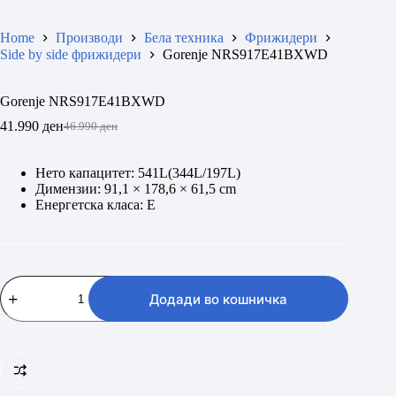
Home
Производи
Бела техника
Фрижидери
Side by side фрижидери
Gorenje NRS917E41BXWD
Gorenje NRS917E41BXWD
41.990
ден
46.990
ден
Original
Current
price
price
was:
is:
Нето капацитет: 541L(344L/197L)
46.990 ден.
41.990 ден.
Димензии: 91,1 × 178,6 × 61,5 cm
Енергетска класа: E
Gorenje
NRS917E41BXWD
Додади во кошничка
количина