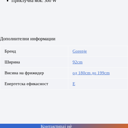
Приклучна моќ: 300 W
Дополнителни информации
Бренд
Gorenje
Ширина
92cm
Висина на фрижидер
од 180cm до 199cm
Енергетска ефикасност
E
Контактирај нè