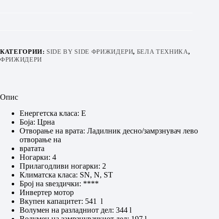
КАТЕГОРИИ:
SIDE BY SIDE ФРИЖИДЕРИ
,
БЕЛА ТЕХНИКА
,
ФРИЖИДЕРИ
Опис
Енергетска класа: E
Боја: Црна
Отвoрање на врата: Ладилник десно/замрзнувач лево
отворање на
вратата
Ногарки: 4
Прилагодливи ногарки: 2
Климатска класа: SN, N, ST
Број на ѕвездички: ****
Инвертер мотор
Вкупен капацитет: 541 l
Волумен на разладниот дел: 344 l
Волумен на замрзнувачкиот дел: 197 l