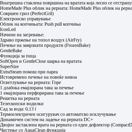
Внатрешна стаклена површина на вратата која лесно се отстрану
HomeMade Plus облик на рерната: HomeMade Plus облик на рерн
Совршен грил (PerfectGril)
Електронско управување
Облик на копчињата: Push pull копчиња
IconLed
Начини на загревање:
Здраво пржење на топол воздух (AirFry)
Печење на замрзнати продукти (FrozenBake)
GentleBake
Функција за пица
SoftOpen и GentleClose шарка на вратата
SuperSize
ExtraSteam помош при пареа
Истовремено печење на повеќе нивоа
Осветлување на рерната: Горе
1 длабока емајлирана тава за печење
1 емајлирана перфорирана тава за печење
Решетка на рерната
Телескопски водилки
Сад за вода: 0,13 l
Термоелектричен осигурувач со автоматско исклучување
Динамичен систем на ладење на рерната DC+
Двојно застаклена врата на рерната со еден дефлектор (CompactD
Чистење со AquaClean функција