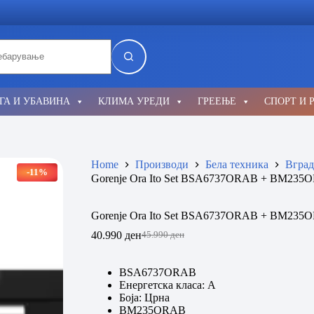
lts
ГА И УБАВИНА
КЛИМА УРЕДИ
ГРЕЕЊЕ
СПОРТ И 
Home
Производи
Бела техника
Вград
-11%
Gorenje Ora Ito Set BSA6737ORAB + BM235
Gorenje Ora Ito Set BSA6737ORAB + BM235
40.990
ден
45.990
ден
Original
Current
price
price
was:
is:
BSA6737ORAB
45.990 ден.
40.990 ден.
Енергетска класа: А
Боја: Црна
BM235ORAB