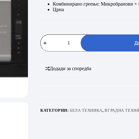
Комбинирано греење: Микробранови + 
Црна
Gorenje
Ora
Д
Ito
Set
BSA6737ORAB
+
BM235ORAB
Додади за споредба
количина
КАТЕГОРИИ:
БЕЛА ТЕХНИКА
,
ВГРАДНА ТЕХН