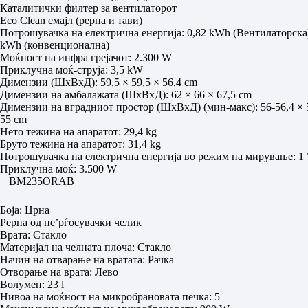
Каталитички филтер за вентилаторот
Eco Clean емајл (рерна и тави)
Потрошувачка на електрична енергија: 0,82 kWh (Вентилаторска)
kWh (конвенционална)
Моќност на инфра грејачот: 2.300 W
Приклучна моќ-струја: 3,5 kW
Димензии (ШxВxД): 59,5 × 59,5 × 56,4 cm
Димензии на амбалажата (ШxВxД): 62 × 66 × 67,5 cm
Димензии на вградниот простор (ШхВхД) (мин-макс): 56-56,4 × 
55 cm
Нето тежина на апаратот: 29,4 kg
Бруто тежина на апаратот: 31,4 kg
Потрошувачка на електрична енергија во режим на мирување: 1
Приклучна моќ: 3.500 W
+ BM235ORAB
Боја: Црна
Рерна од не’рѓосувачки челик
Врата: Стакло
Материјал на челната плоча: Стакло
Начин на отварање на вратата: Рачка
Отвoрање на врата: Лево
Волумен: 23 l
Нивоа на моќност на микробрановата печка: 5