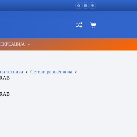
Shopping
cart
РЕКРЕАЦИЈА
на техника
Сетови рерна/плоча
ORAB
ORAB