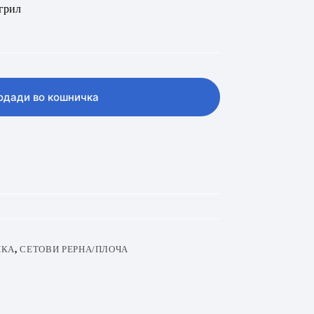
грил
одади во кошничка
ИКА
,
СЕТОВИ РЕРНА/ПЛОЧА