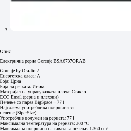
Опис
Електрична рерна Gorenje BSA6737ORAB
Gorenje by Ora-Ito 2
Енергетска класа: А
Боја: Црна
Боја на рачката: Инокс
Материјал на управувачката плоча: Стакло
ECO Email (рерна и плехови)
Печење со пареа BigSpace – 77 l
Најголема употреблива површина за
печење (SiperSize)
Употреблив волумен на рерната: 77 l
Максимална температура на рерната: 300 °C
Максимална површина на тавата за печење: 1.360 cm²