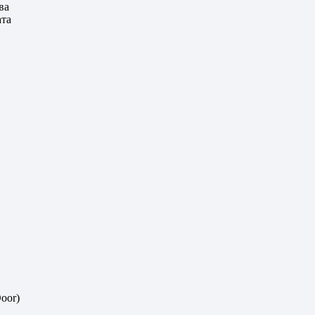
ва
ата
oor)