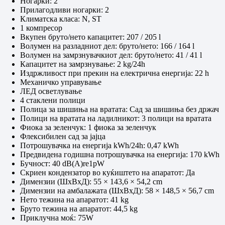
Ногарки: 2
Прилагодливи ногарки: 2
Климатска класа: N, ST
1 компресор
Вкупен бруто/нето капацитет: 207 / 205 l
Волумен на разладниот дел: бруто/нето: 166 / 164 l
Волумен на замрзнувачкиот дел: бруто/нето: 41 / 41 l
Капацитет на замрзнување: 2 kg/24h
Издржливост при прекин на електрична енергија: 22 h
Механичко управување
ЛЕД осветлување
4 стаклени полици
Полица за шишиња на вратата: Сад за шишиња без држач
Полици на вратата на ладилникот: 3 полици на вратата
Фиока за зеленчук: 1 фиока за зеленчук
Флексибилен сад за јајца
Потрошувачка на енергија kWh/24h: 0,47 kWh
Предвидена годишна потрошувачка на енергија: 170 kWh
Бучност: 40 dB(A)re1pW
Скриен кондензатор во куќиштето на апаратот: Да
Димензии (ШxВxД): 55 × 143,6 × 54,2 cm
Димензии на амбалажата (ШxВxД): 58 × 148,5 × 56,7 cm
Нето тежина на апаратот: 41 kg
Бруто тежина на апаратот: 44,5 kg
Приклучна моќ: 75W