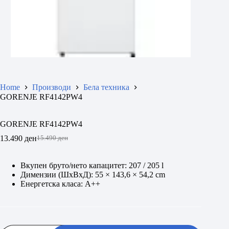
Home
Производи
Бела техника
GORENJE RF4142PW4
GORENJE RF4142PW4
13.490
ден
15.490
ден
Original
Current
price
price
was:
is:
Вкупен бруто/нето капацитет: 207 / 205 l
15.490 ден.
13.490 ден.
Димензии (ШxВxД): 55 × 143,6 × 54,2 cm
Енергетска класа: A++
GORENJE