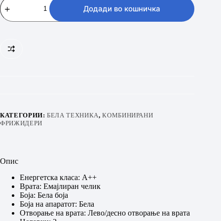
RF4142PW4
Додади во кошничка
количина
КАТЕГОРИИ:
БЕЛА ТЕХНИКА
,
КОМБИНИРАНИ
ФРИЖИДЕРИ
Опис
Енергетска класа: A++
Врата: Емајлиран челик
Боја: Бела боја
Боја на апаратот: Бела
Отвoрање на врата: Лево/десно отворање на врата