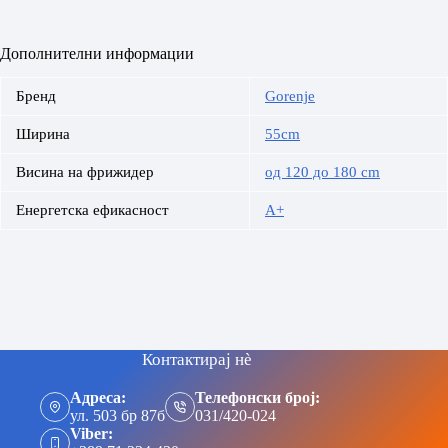
Дополнителни информации
Бренд
Gorenje
Ширина
55cm
Висина на фрижидер
од 120 до 180 cm
Енергетска ефикасност
A+
Контактирај нè
Адреса:
Телефонски број:
ул. 503 бр 87б
031/420-024
Viber: