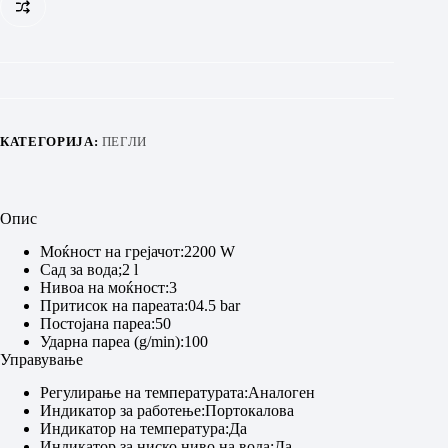
КАТЕГОРИЈА:
ПЕГЛИ
Опис
Моќност на грејачот:2200 W
Сад за вода;2 l
Нивоа на моќност:3
Притисок на пареата:04.5 bar
Постојана пареа:50
Ударна пареа (g/min):100
Управување
Регулирање на температурата:Аналоген
Индикатор за работење:Портокалова
Индикатор на температура:Да
Индикатор за ниско ниво на вода:Да