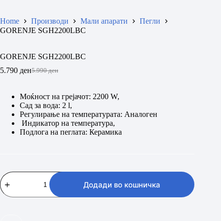
Home
Производи
Мали апарати
Пегли
GORENJE SGH2200LBC
GORENJE SGH2200LBC
5.790
ден
5.990
ден
Original
Current
price
price
was:
is:
Моќност на грејачот: 2200 W,
5.990 ден.
5.790 ден.
Сад за вода: 2 l,
Регулирање на температурата: Аналоген
Индикатор на температура,
Подлога на пеглата: Керамика
GORENJE
SGH2200LBC
Додади во кошничка
количина