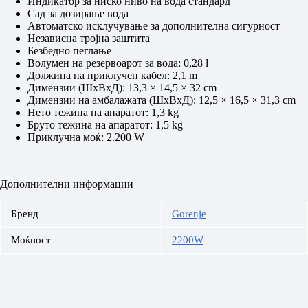
Индикатор за ниско ниво на вода стандард
Сад за дозирање вода
Автоматско исклучување за дополнителна сигурност
Независна тројна заштита
Безбедно пеглање
Волумен на резервоарот за вода: 0,28 l
Должина на приклучен кабел: 2,1 m
Димензии (ШxВxД): 13,3 × 14,5 × 32 cm
Димензии на амбалажата (ШxВxД): 12,5 × 16,5 × 31,3 cm
Нето тежина на апаратот: 1,3 kg
Бруто тежина на апаратот: 1,5 kg
Приклучна моќ: 2.200 W
Дополнителни информации
Бренд
Gorenje
Моќност
2200W