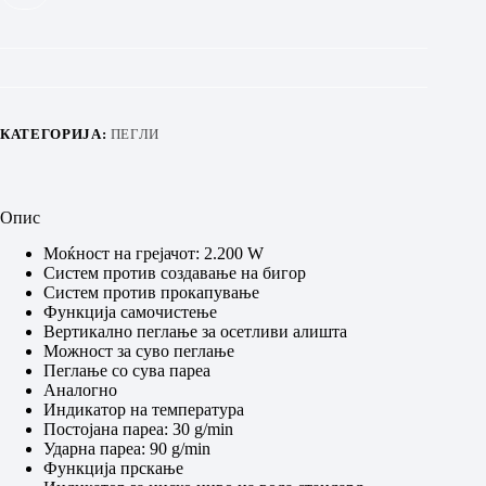
КАТЕГОРИЈА:
ПЕГЛИ
Опис
Моќност на грејачот: 2.200 W
Систем против создавање на бигор
Систем против прокапување
Функција самочистење
Вертикално пеглање за осетливи алишта
Можност за суво пеглање
Пеглање со сува пареа
Аналогно
Индикатор на температура
Постојана пареа: 30 g/min
Ударна пареа: 90 g/min
Функција прскање