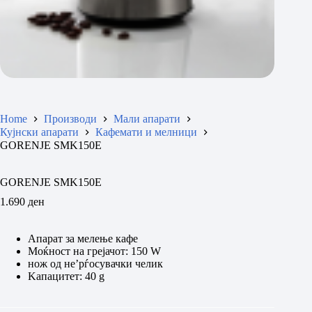
Home
Производи
Мали апарати
Кујнски апарати
Кафемати и мелници
GORENJE SMK150E
GORENJE SMK150E
1.690
ден
Апарат за мелење кафе
Моќност на грејачот: 150 W
нож од не’рѓосувачки челик
Kапацитет: 40 g