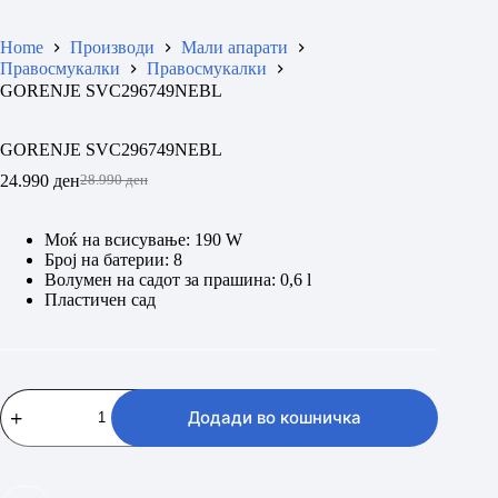
Home
Производи
Мали апарати
Правосмукалки
Правосмукалки
GORENJE SVC296749NEBL
GORENJE SVC296749NEBL
24.990
ден
28.990
ден
Original
Current
price
price
was:
is:
Моќ на всисување: 190 W
28.990 ден.
24.990 ден.
Број на батерии: 8
Волумен на садот за прашина: 0,6 l
Пластичен сад
GORENJE
SVC296749NEBL
Додади во кошничка
количина