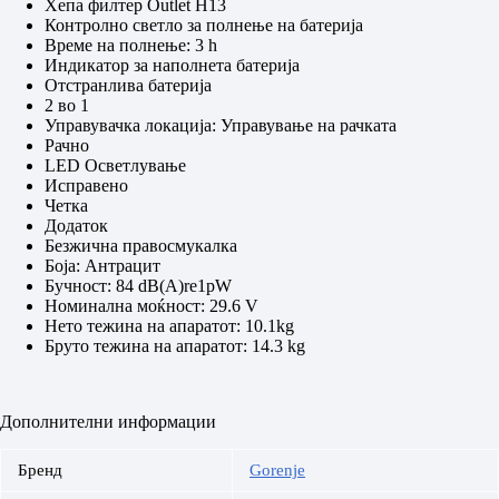
Хепа филтер Outlet H13
Контролно светло за полнење на батерија
Време на полнење: 3 h
Индикатор за наполнета батерија
Отстранлива батерија
2 во 1
Управувачка локација: Управување на рачката
Рачно
LED Осветлување
Исправено
Четка
Додаток
Безжична правосмукалка
Боја: Антрацит
Бучност: 84 dB(A)re1pW
Номинална моќност: 29.6 V
Нето тежина на апаратот: 10.1kg
Бруто тежина на апаратот: 14.3 kg
Дополнителни информации
Бренд
Gorenje