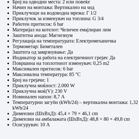
Број на одводни места: 2 или повеќе
Начин на монтажа: Вертикално на ѕид
Приклучоци на водоводна мрежа: Г 1/2
Приклучок за изменувач на топлина: G 3/4
Работен притисок: 6 bar
Материјал на котелот: Челичен емајлиран лим
Заштитна анода: Магнезиум
Регулација на температурата: Електромеханичка
Термометар: Биметален
Заштита од замрзнување: Да
Индикатор за работа на електричниот грејач: Да
Површина на топлотниот изменувач: 0,25 m2
Максимален притисок: 6 bar
Максимална температура: 85 °C
Број на грејачи: 1
Приклучна моќност: 2.000 W
Приклучна моќ(V): 230 V
Номинален напон: 8,7 A
Температурни загуби (kWh/24) – вертикална монтажа: 1,32
kWh/24
Димензии (ШxВxД): 45,4 × 79 × 46,1 cm
Димензии на амбалажата (ШxВxД): 48,8 × 80 × 49,8 cm
Осигурувач: 10 A