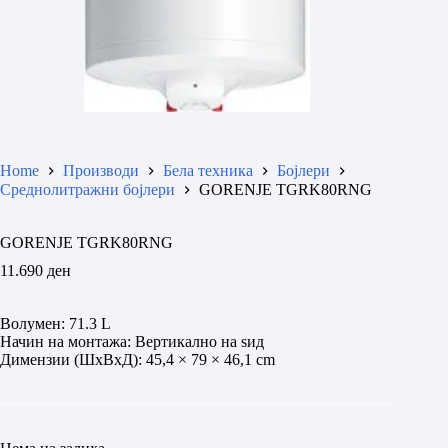
Home
Производи
Бела техника
Бојлери
Среднолитражни бојлери
GORENJE TGRK80RNG
GORENJE TGRK80RNG
11.690
ден
Волумен: 71.3 L
Начин на монтажа: Вертикално на ѕид
Димензии (ШxВxД): 45,4 × 79 × 46,1 cm