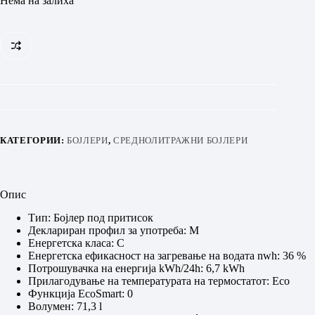
Нема на залиха
КАТЕГОРИИ:
БОЈЛЕРИ
,
СРЕДНОЛИТРАЖНИ БОЈЛЕРИ
Опис
Тип: Бојлер под притисок
Деклариран профил за употреба: М
Енергетска класа: C
Енергетска ефикасност на загревање на водата nwh: 36 %
Потрошувачка на енергија kWh/24h: 6,7 kWh
Прилагодување на температурата на термостатот: Eco
Функција EcoSmart: 0
Волумен: 71,3 l