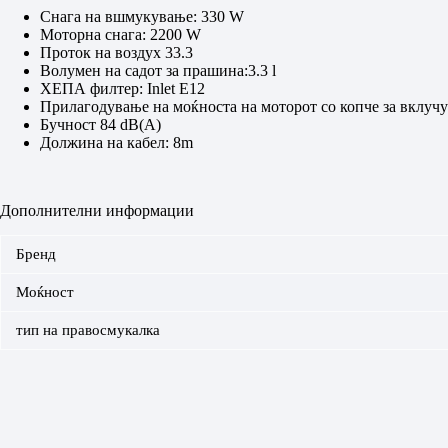
Снага на вшмукување: 330 W
Моторна снага: 2200 W
Проток на воздух 33.3
Волумен на садот за прашина:3.3 l
ХЕПА филтер: Inlet E12
Прилагодување на моќноста на моторот со копче за вклуч
Бучност 84 dB(A)
Должина на кабел: 8m
Дополнителни информации
Бренд
Моќност
тип на правосмукалка