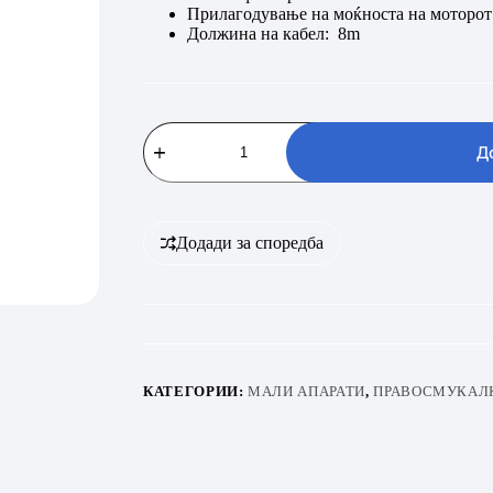
Прилагодување на моќноста на моторот 
Должина на кабел: 8m
GORENJE
VC2202G4AHR
Д
количина
Додади за споредба
КАТЕГОРИИ:
МАЛИ АПАРАТИ
,
ПРАВОСМУКАЛ