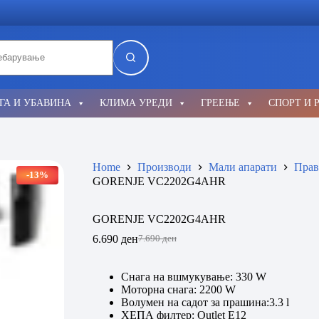
lts
ГА И УБАВИНА
КЛИМА УРЕДИ
ГРЕЕЊЕ
СПОРТ И 
Home
Производи
Мали апарати
Прав
-13%
GORENJE VC2202G4AHR
GORENJE VC2202G4AHR
6.690
ден
7.690
ден
Original
Current
price
price
was:
is:
Снага на вшмукување: 330 W
7.690 ден.
6.690 ден.
Моторна снага: 2200 W
Волумен на садот за прашина:3.3 l
ХЕПА филтер: Outlet E12