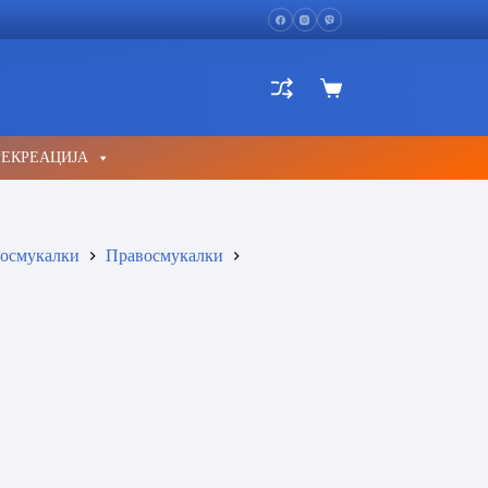
Shopping
cart
РЕКРЕАЦИЈА
осмукалки
Правосмукалки