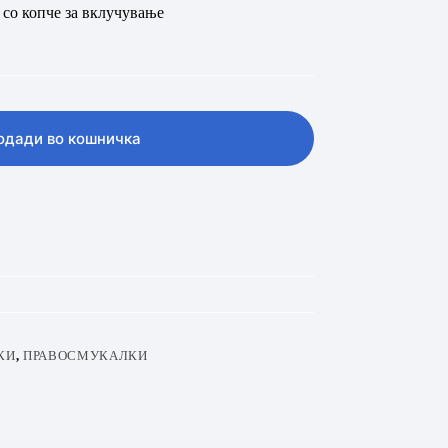
со копче за вклучување
одади во кошничка
КИ
,
ПРАВОСМУКАЛКИ