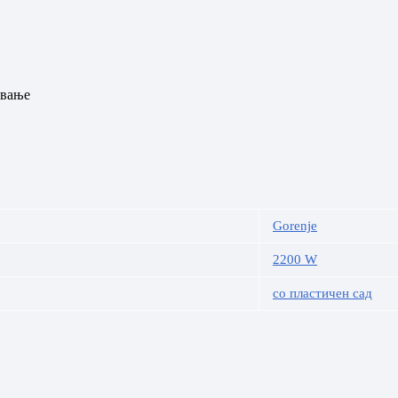
ување
Gorenje
2200 W
со пластичен сад