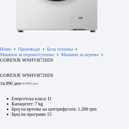
Home
Производи
Бела техника
Машини за перење/сушење
Машини за перење
GORENJE WNHVB72SDS
GORENJE WNHVB72SDS
14.990
ден
16.990
ден
Original
Current
price
price
was:
is:
Енергетска класа: D
16.990 ден.
14.990 ден.
Капацитет: 7 kg
Број на вртежи на центрифугата: 1.200 rpm
Број на програми 15