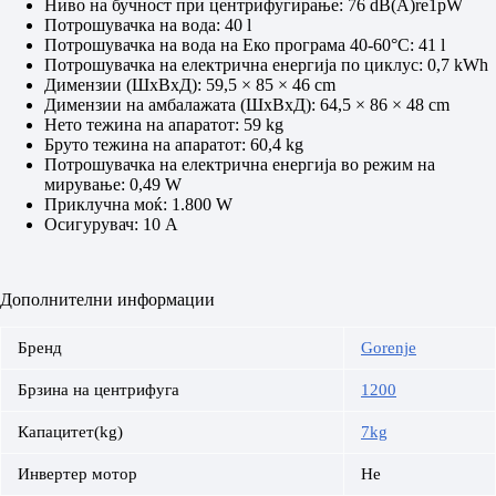
Ниво на бучност при центрифугирање: 76 dB(A)re1pW
Потрошувачка на вода: 40 l
Потрошувачка на вода на Еко програма 40-60°C: 41 l
Потрошувачка на електрична енергија по циклус: 0,7 kWh
Димензии (ШxВxД): 59,5 × 85 × 46 cm
Димензии на амбалажата (ШxВxД): 64,5 × 86 × 48 cm
Нето тежина на апаратот: 59 kg
Бруто тежина на апаратот: 60,4 kg
Потрошувачка на електрична енергија во режим на
мирување: 0,49 W
Приклучна моќ: 1.800 W
Осигурувач: 10 A
Дополнителни информации
Бренд
Gorenje
Брзина на центрифуга
1200
Капацитет(kg)
7kg
Инвертер мотор
Не