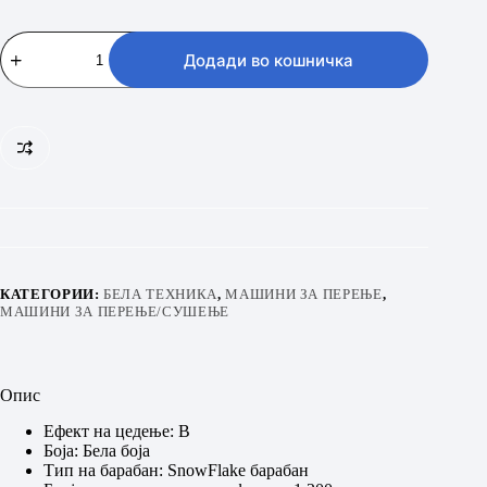
GORENJE
WNHVB72SDS
Додади во кошничка
количина
КАТЕГОРИИ:
БЕЛА ТЕХНИКА
,
МАШИНИ ЗА ПЕРЕЊЕ
,
МАШИНИ ЗА ПЕРЕЊЕ/СУШЕЊЕ
Опис
Ефект на цедење: B
Боја: Бела боја
Тип на барабан: SnowFlake барабан