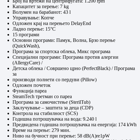
Број на вртежи на центрифугата: 1.200 rpm
Капацитет за перење: 7 kg
Волумен на барабанот: 43 l
Управување: Копче
Одложен крај на перењето DelayEnd
Ладно перење: 15°C
15 програми
Основни програми: Памук, Волна, Брзо перење
(QuickWash),
Програма за спортска облека, Микс програма
Специјални програми: Програма против алергии
(AllergyCare) /
Детска облека / Совршено црно (PerfectBlack) / Програма
за
производи полнети со пердуви (Pillow)
Одложен почеток
Функција пареа
SteamTech третман со пареа
Програма за самочистење (SterilTub)
Заклучување – заштита за деца (CDP)
Контрола на стабилност (SCS)
Годишна потрошувачка на вода: 9.240 l
Предвидена годишна потрошувачка на енергија: 174 kWh
Време на перење: 279 мин.
Ниво на бучност при перење: 58 dB(A)re1pW