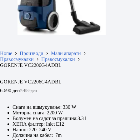
Home
Производи
Мали апарати
Правосмукалки
Правосмукалки
GORENJE VC2206G4ADBL
GORENJE VC2206G4ADBL
6.690
ден
7.490
ден
Original
Current
price
price
was:
is:
Снага на вшмукување: 330 W
7.490 ден.
6.690 ден.
Моторна снага: 2200 W
Волумен на садот за прашина:3.3 l
ХЕПА филтер: Inlet E12
Напон: 220–240 V
Должина на кабел: 7m