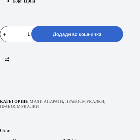
Боја: Црна
GORENJE
VC2206G4ADBL
Додади во кошничка
количина
КАТЕГОРИИ:
МАЛИ АПАРАТИ
,
ПРАВОСМУКАЛКИ
,
ПРАВОСМУКАЛКИ
Опис