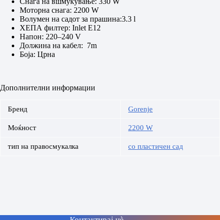
Снага на вшмукување: 330 W
Моторна снага: 2200 W
Волумен на садот за прашина:3.3 l
ХЕПА филтер: Inlet E12
Напон: 220–240 V
Должина на кабел: 7m
Боја: Црна
Дополнителни информации
Бренд
Gorenje
Моќност
2200 W
тип на правосмукалка
со пластичен сад
Контактирај нè