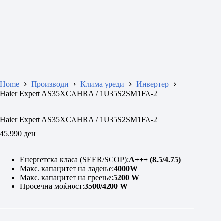
Home
Производи
Клима уреди
Инвертер
Haier Expert AS35XCAHRA / 1U35S2SM1FA-2
Haier Expert AS35XCAHRA / 1U35S2SM1FA-2
45.990
ден
Енергетска класа (SEER/SCOP):
A++
+ (8.5/4.75)
Макс. капацитет на ладење:
4000W
Макс. капацитет на греење:
5200
W
Просечна моќност:
3500/4200 W