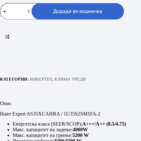
Haier
Expert
Додади во кошничка
AS35XCAHRA
/
1U35S2SM1FA-
2
количина
КАТЕГОРИИ:
ИНВЕРТЕР
,
КЛИМА УРЕДИ
Опис
Haier Expert AS35XCAHRA / 1U35S2SM1FA-2
Енергетска класа (SEER/SCOP):
A++
+/A++ (8.5/4.75)
Макс. капацитет на ладење:
4000W
Макс. капацитет на греење:
5200
W
Просечна моќност:
3500/4200 W