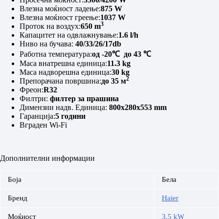
Влезна моќност ладење:
875 W
Влезна моќност греење:
1037 W
3
Проток на воздух:
650 m
Капацитет на одвлажнување:
1.6 l/h
Ниво на бучава:
40/33/26/17db
Работна температура:
од -20
℃
до 43
℃
Маса внатрешна единица:
11.3 kg
Маса надворешна единица:
30 kg
2
Препорачана површина:
до 35 м
Фреон:
R
32
Филтри:
филтер за прашина
Димензии надв. Единица:
800x280x553 mm
Гаранција:
5 години
Вграден Wi-Fi
Дополнителни информации
Боја
Бела
Бренд
Haier
Моќност
3.5 kW