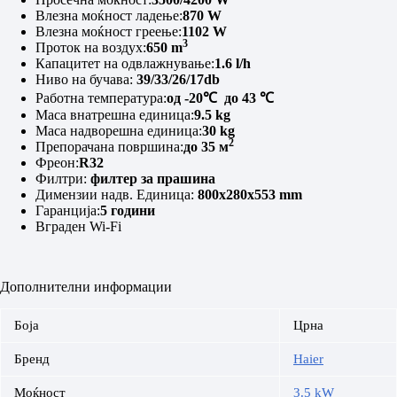
Влезна моќност ладење:
870 W
Влезна моќност греење:
1102 W
3
Проток на воздух:
650 m
Капацитет на одвлажнување:
1.6 l/h
Ниво на бучава:
39/33/26/17db
Работна температура:
од -20
℃
до 43
℃
Маса внатрешна единица:
9.5 kg
Маса надворешна единица:
30 kg
2
Препорачана површина:
до 35 м
Фреон:
R
32
Филтри:
филтер за прашина
Димензии надв. Единица:
800x280x553 mm
Гаранција:
5 години
Вграден Wi-Fi
Дополнителни информации
Боја
Црна
Бренд
Haier
Моќност
3.5 kW