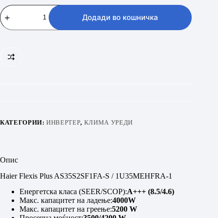
Haier
Flexis
Додади во кошничка
Plus
AS35S2SF1FA-
S
/
1U35MEHFRA-
1
количина
КАТЕГОРИИ:
ИНВЕРТЕР
,
КЛИМА УРЕДИ
Опис
Haier Flexis Plus AS35S2SF1FA-S / 1U35MEHFRA-1
Енергетска класа (SEER/SCOP):
A++
+ (8.5/4.6)
Макс. капацитет на ладење:
4000W
Макс. капацитет на греење:
5200
W
Просечна моќност:
3500/4200 W